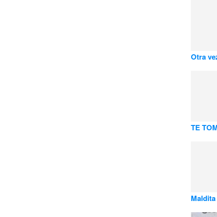
Otra vez
TE TO
Maldita