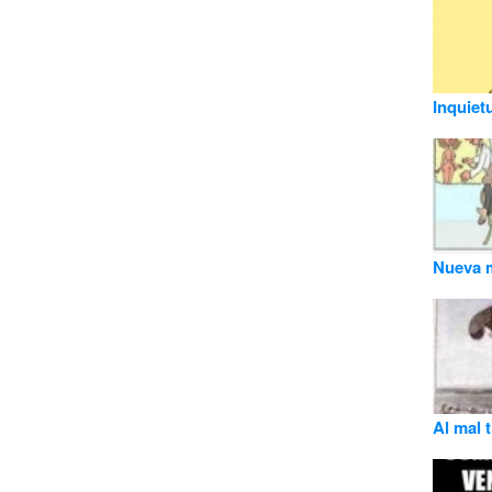
Inquiet
Nueva m
Al mal 