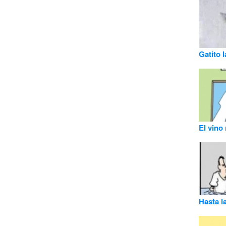
Gatito l
El vino
Hasta l