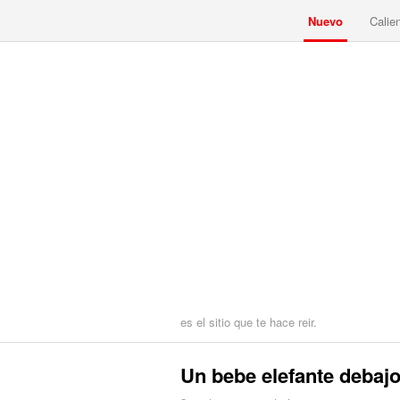
Nuevo
Calie
es el sitio que te hace reir.
Un bebe elefante debaj