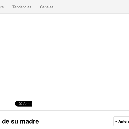
nte
Tendencias
Canales
o de su madre
« Anter