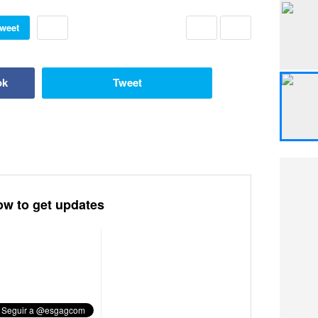
weet
ok
Tweet
ow to get updates