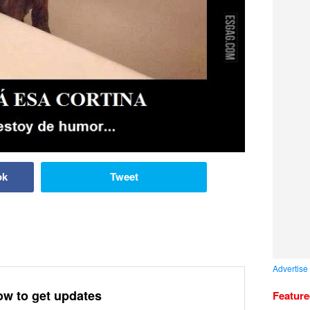
ok
Tweet
Advertise
ow to get updates
Featur