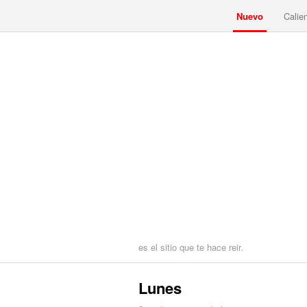
Nuevo
Calie
es el sitio que te hace reir.
Lunes