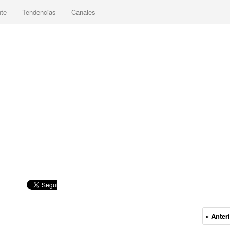
nte
Tendencias
Canales
« Anter