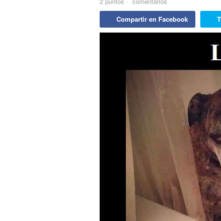
2
puntos
·
comentarios
Compartir en Facebook
T