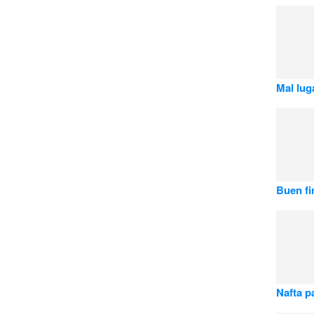
Mal lug
Buen fi
Nafta p