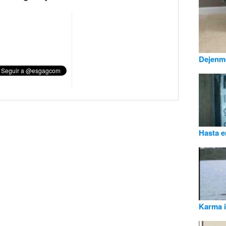
Dejenme
Hasta e
Karma 