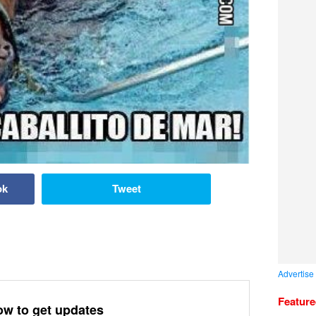
ok
Tweet
Advertise
Featur
ow to get updates