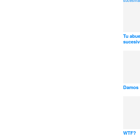
Tu abuel
sucesi
Damos 
WTF?