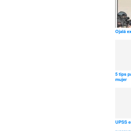
Ojalá ex
5 tips 
mujer
UPSS es