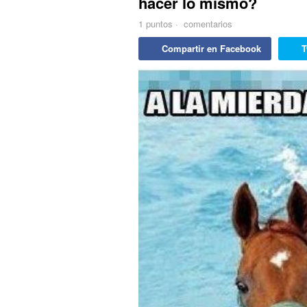
hacer lo mismo?
1
puntos
·
comentarios
Compartir en Facebook
T