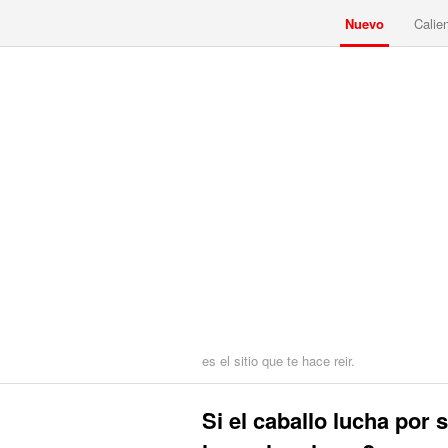
Nuevo
Calie
es el sitio que te hace reir.
Si el caballo lucha por