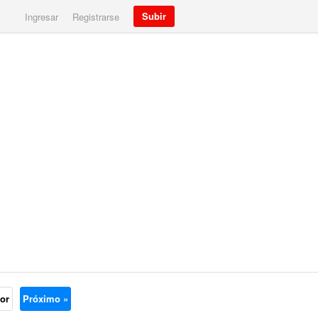
Subir
Ingresar
Registrarse
ior
Próximo »