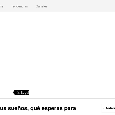
nte
Tendencias
Canales
 sus sueños, qué esperas para
« Anter