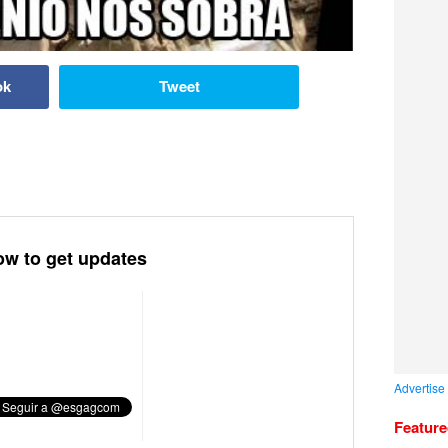
ok
Tweet
ow to get updates
Advertise
Featur