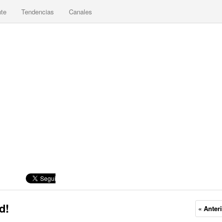
nte
Tendencias
Canales
d!
« Anter