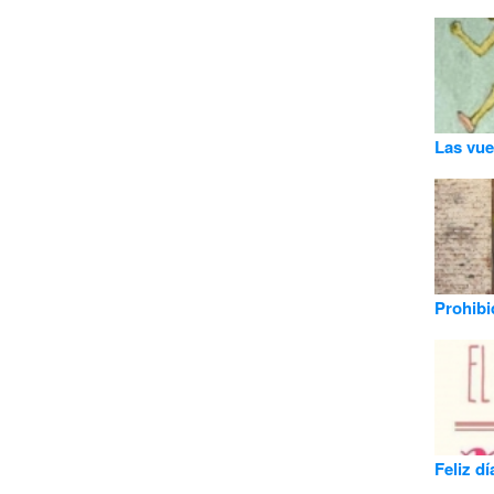
Las vuel
Prohibi
Feliz dí