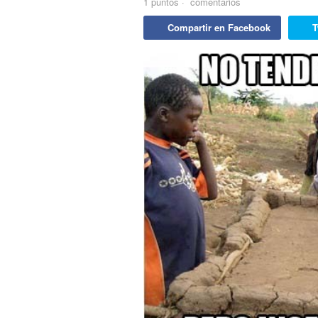
1
puntos
·
comentarios
Compartir en Facebook
T