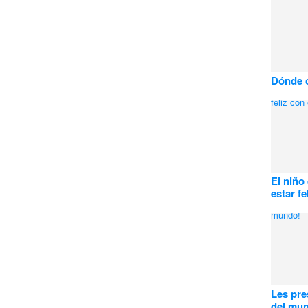
Dónde 
El niño
estar fe
Les pre
del mu