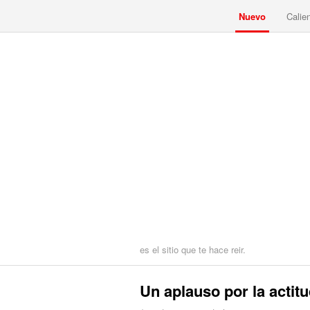
Nuevo
Calie
es el sitio que te hace reir.
Un aplauso por la actitu