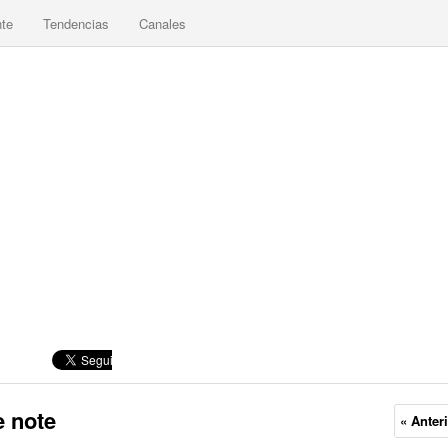
nte
Tendencias
Canales
e note
« Anter