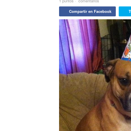
1
puntos
·
comentarios
Compartir en Facebook
T