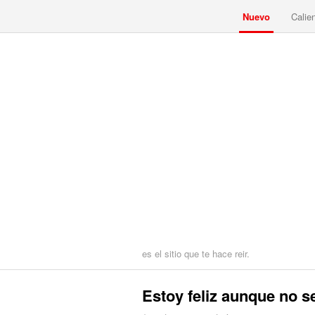
Nuevo
Calie
es el sitio que te hace reir.
Estoy feliz aunque no s