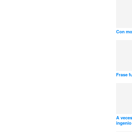
Con mor
Frase f
A veces
ingenio