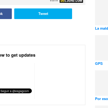
ok
Tweet
La mald
ow to get updates
GPS
Por eso