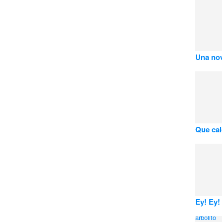
Una nov
Que cal
Ey! Ey! 