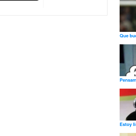
Que bue
Pensami
Estoy l