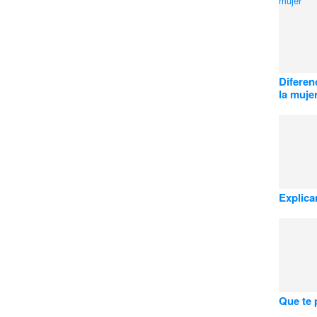
Diferen
la muje
Explic
Que te 