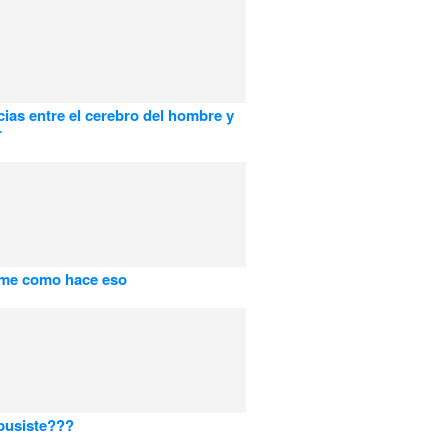
cias entre el cerebro del hombre y
r
ame como hace eso
pusiste???