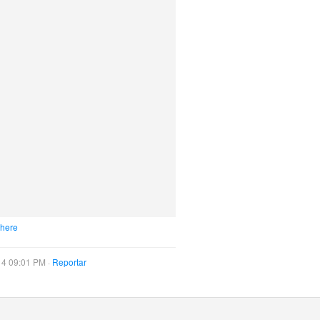
 here
14 09:01 PM ·
Reportar