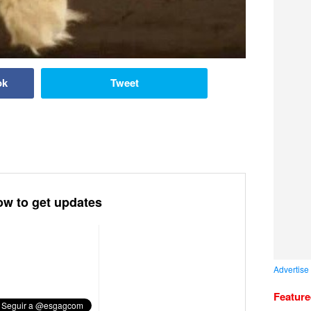
ok
Tweet
ow to get updates
Advertise
Featur