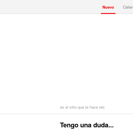
Nuevo
Calie
es el sitio que te hace reir.
Tengo una duda...