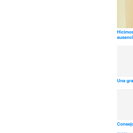
Hicimos
ausenc
Una gr
Consejo