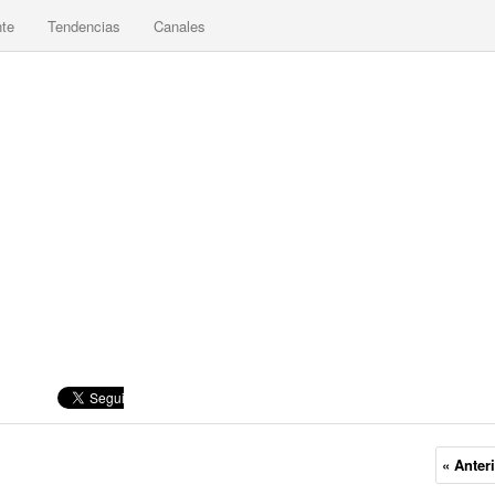
nte
Tendencias
Canales
« Anter