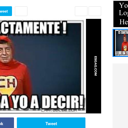
weet
ok
Tweet