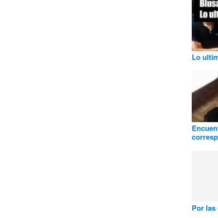
Lo ulti
Encuent
corres
Por las