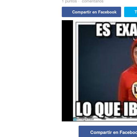
1
puntos
·
comentarios
Compartir en Facebook
T
Compartir en Facebo