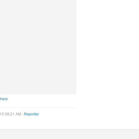
 here
015 08:21 AM ·
Reportar