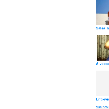
Salsa T
A veces 
Entrevi