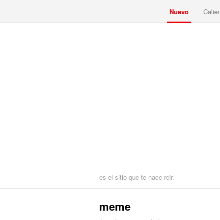
Nuevo
Calie
es el sitio que te hace reir.
meme