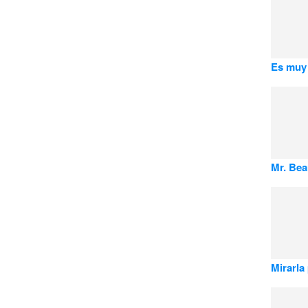
Es muy 
Mr. Be
Mirarla