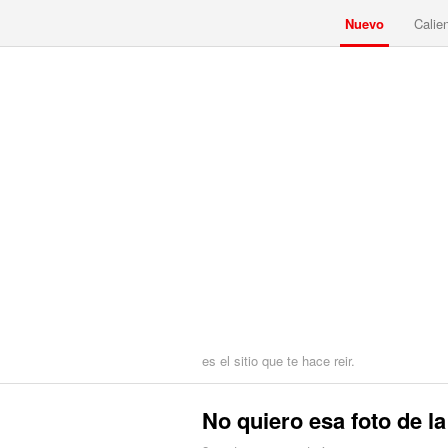
Nuevo
Calie
es el sitio que te hace reir.
No quiero esa foto de la 