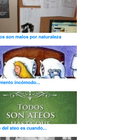
os son malos por naturaleza
mento incómodo...
e del ateo es cuando...