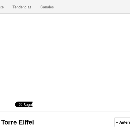
nte
Tendencias
Canales
Torre Eiffel
« Anter