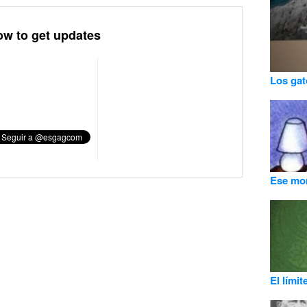
ow to get updates
Los gat
Ese mo
El límit