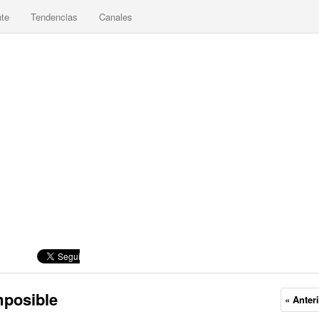
nte
Tendencias
Canales
mposible
« Anter