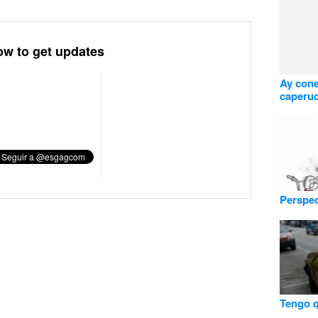
ow to get updates
Ay cone
caperuc
Perspec
Tengo q