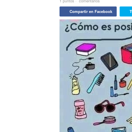
1
puntos
·
comentarios
Compartir en Facebook
T