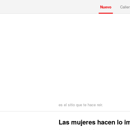
Nuevo
Calie
es el sitio que te hace reir.
Las mujeres hacen lo i