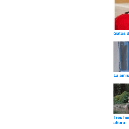
Gatos d
La amis
Tres he
ahora