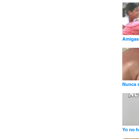
Amigas!
Nunca s
Yo no h