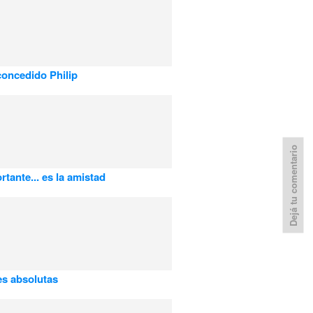
oncedido Philip
Dejá tu comentario
rtante... es la amistad
s absolutas