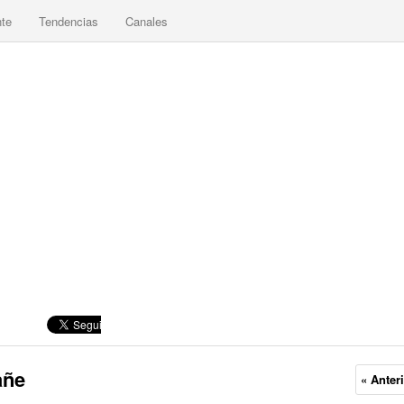
nte
Tendencias
Canales
añe
« Anter