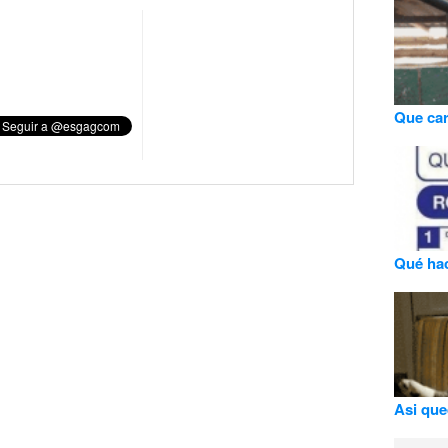
Que ca
Qué hac
Asi que