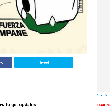
ok
Tweet
Advertise
ow to get updates
Featur