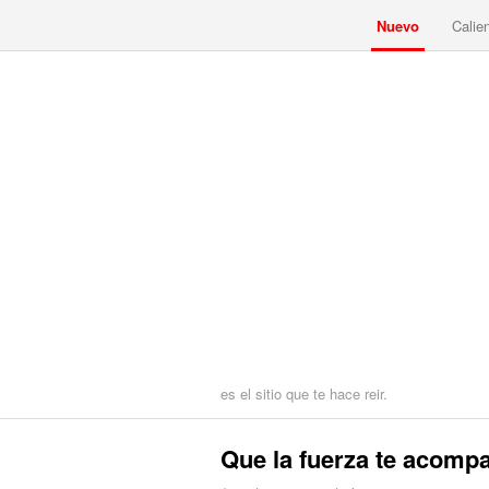
Nuevo
Calie
es el sitio que te hace reir.
Que la fuerza te acomp