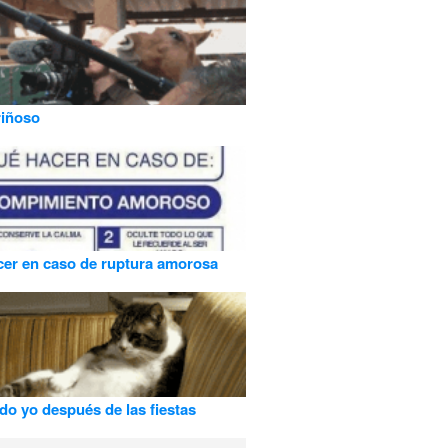
riñoso
er en caso de ruptura amorosa
do yo después de las fiestas