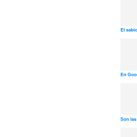
El sabi
En Goog
Son las