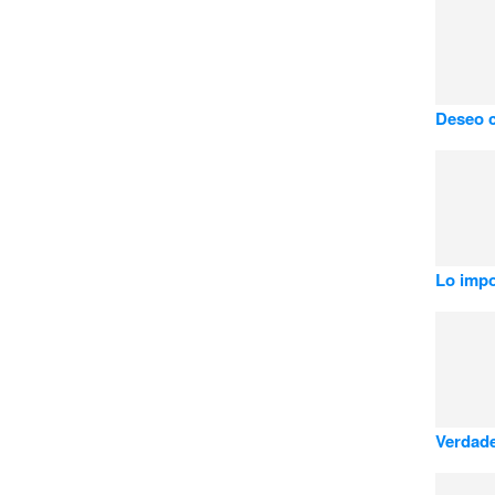
Deseo c
Lo impo
Verdade