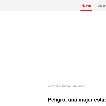
Nuevo
Calie
es el sitio que te hace reir.
Peligro, una mujer est