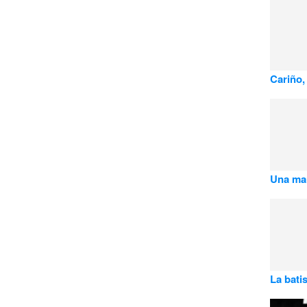
Cariño,
Una mar
La bati