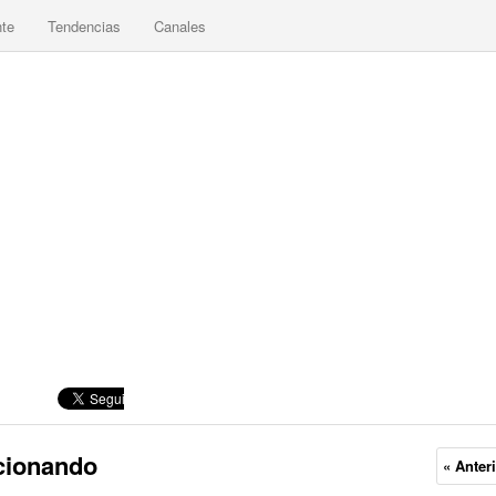
nte
Tendencias
Canales
acionando
« Anter