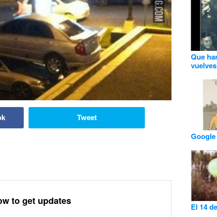
Que har
vuelves.
ok
Tweet
Google 
ow to get updates
El 14 d