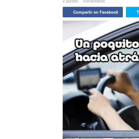
2
puntos
·
comentarios
Compartir en Facebook
T