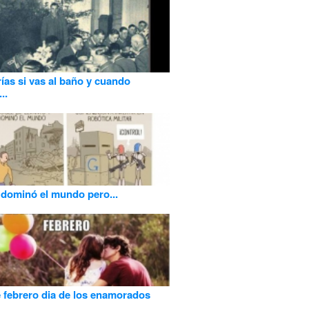
ías si vas al baño y cuando
..
dominó el mundo pero...
e febrero dia de los enamorados