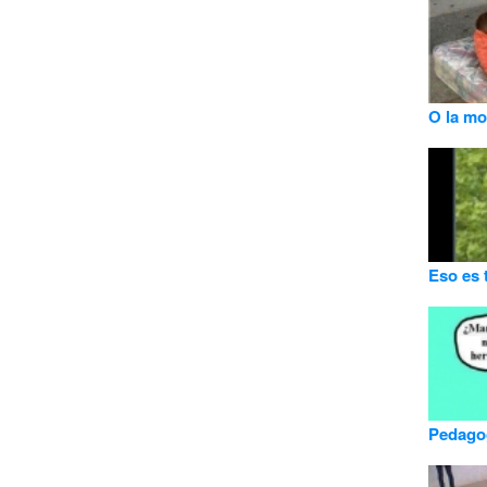
O la mo
Eso es 
Pedago