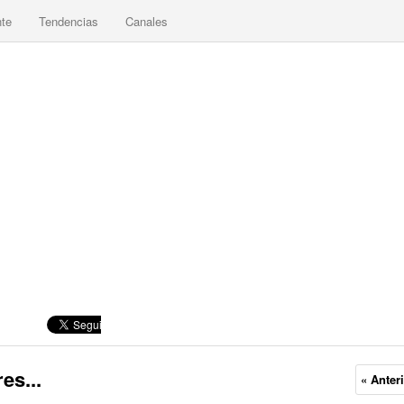
nte
Tendencias
Canales
es...
« Anter