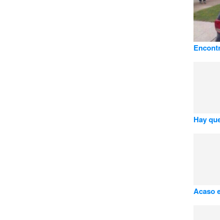
Encont
Hay que
Acaso e