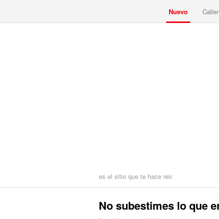
Nuevo
Calie
es el sitio que te hace reir.
No subestimes lo que er