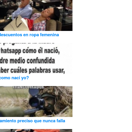
descuentos en ropa femenina
como nací yo?
amiento preciso que nunca falla