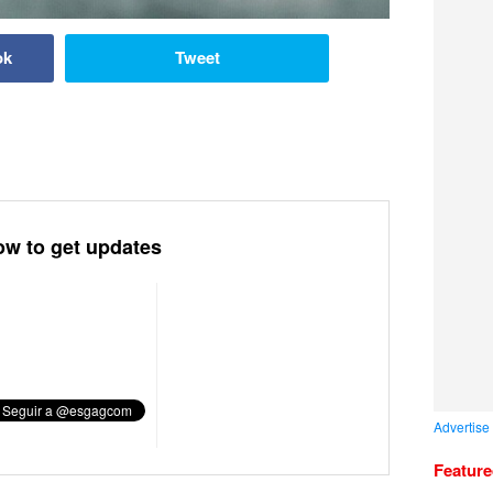
ok
Tweet
ow to get updates
Advertise
Featur