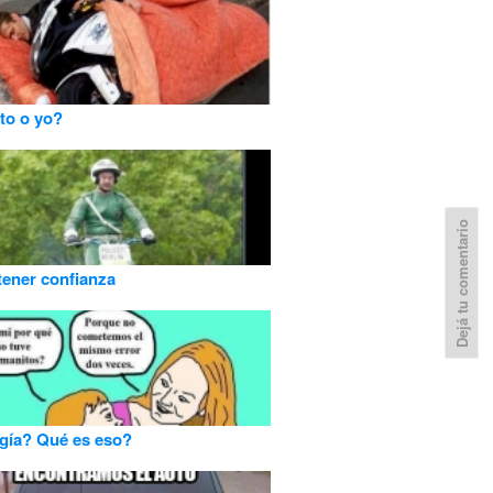
to o yo?
Dejá tu comentario
tener confianza
gía? Qué es eso?