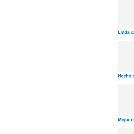
Linda c
Hecho d
Mejor n