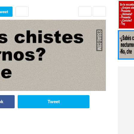
weet
ok
Tweet