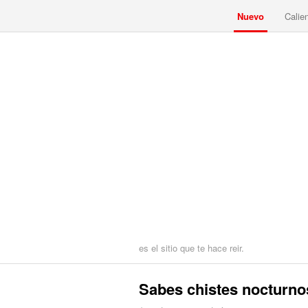
Nuevo
Calie
es el sitio que te hace reir.
Sabes chistes nocturno