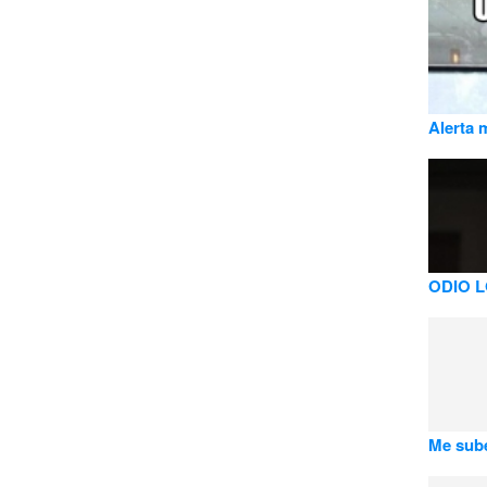
Alerta 
ODIO 
Me sube