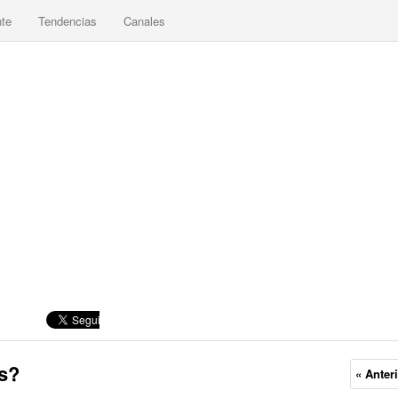
nte
Tendencias
Canales
s?
« Anter