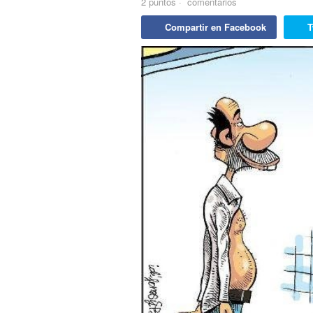
2
puntos
·
comentarios
Compartir en Facebook
T