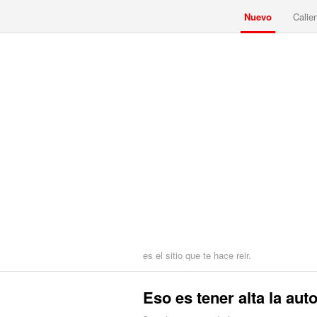
Nuevo
Calie
es el sitio que te hace reir.
Eso es tener alta la aut