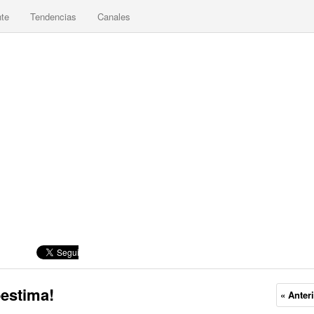
nte
Tendencias
Canales
oestima!
« Anter