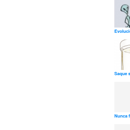
Evoluci
Saque s
Nunca fa