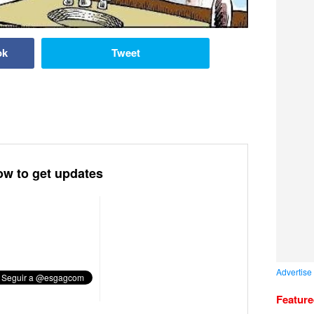
ok
Tweet
ow to get updates
Advertise
Featur