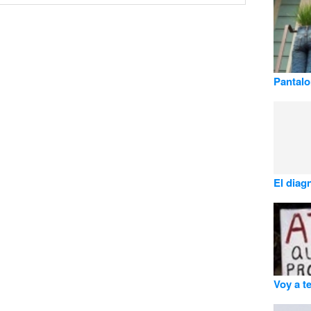
Pantalo
El diag
Voy a t