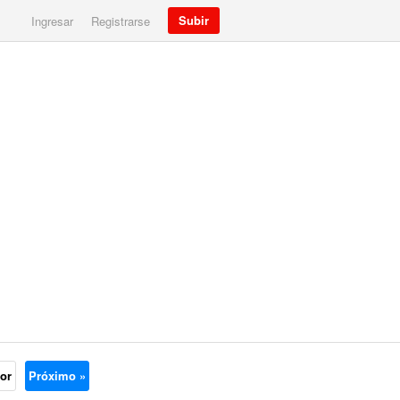
Subir
Ingresar
Registrarse
ior
Próximo »