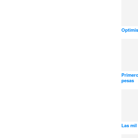
Optimis
Primero
pesas
Las mil