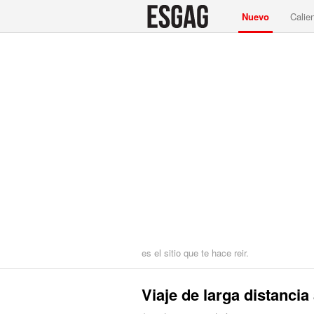
Nuevo
Calie
es el sitio que te hace reir.
Viaje de larga distanci