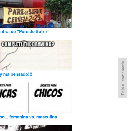
ntral de "Pare de Sufrir"
Dejá tu comentario
y malpensado!!!
ón... femenina vs. masculina