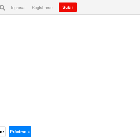
Subir
Ingresar
Registrarse
ior
Próximo »