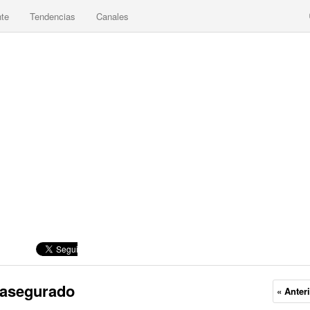
nte
Tendencias
Canales
a asegurado
« Anter