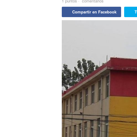
1
puntos
·
comentarios
Compartir en Facebook
T