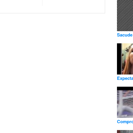
Sacude 
Expecta
Compro