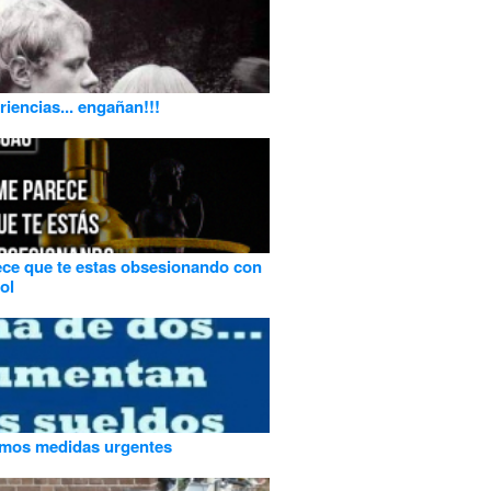
riencias... engañan!!!
ce que te estas obsesionando con
ol
amos medidas urgentes