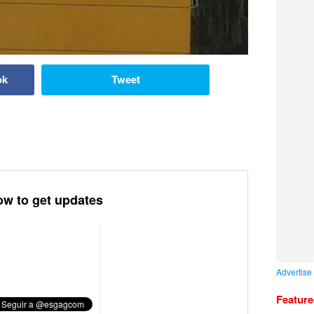
ok
Tweet
ow to get updates
Advertise
Featur