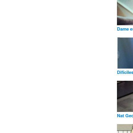
Dame es
Difícil
Nat Geo