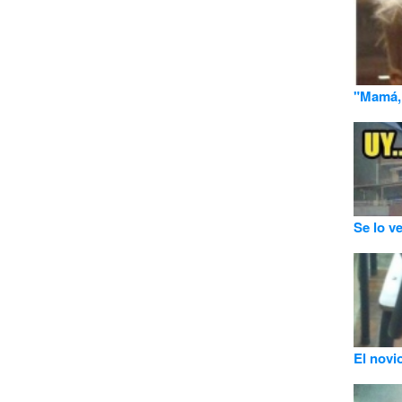
"Mamá, 
Se lo v
El novi