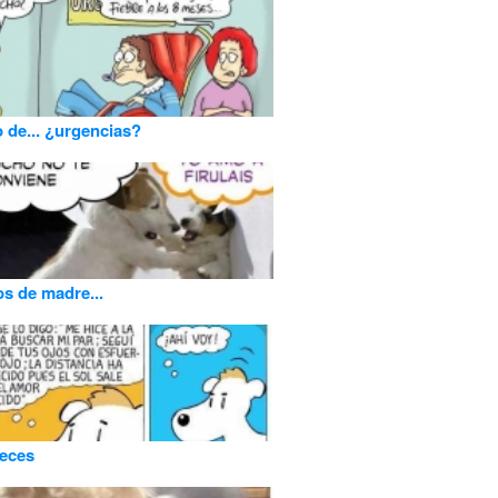
o de... ¿urgencias?
s de madre...
eces