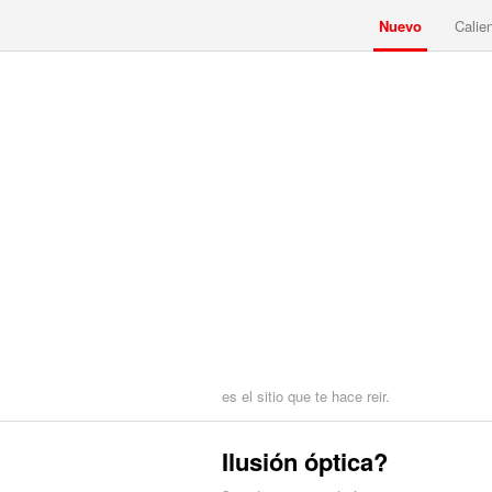
Nuevo
Calie
es el sitio que te hace reir.
Ilusión óptica?