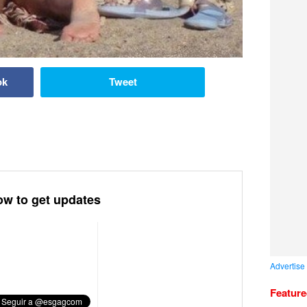
ok
Tweet
ow to get updates
Advertise
Featur