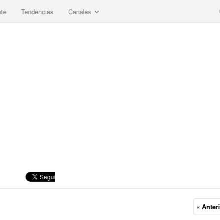
nte
Tendencias
Canales
« Anter