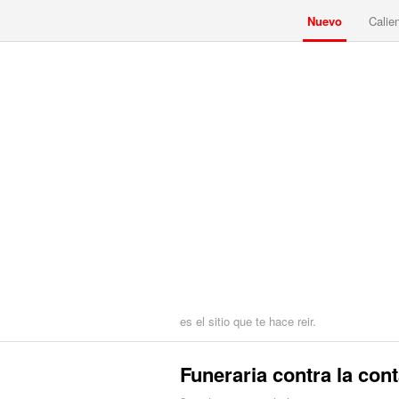
Nuevo
Calie
es el sitio que te hace reir.
Funeraria contra la con