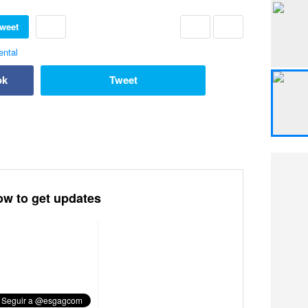
weet
ok
Tweet
ow to get updates