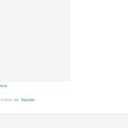
 here
14 09:01 AM ·
Reportar