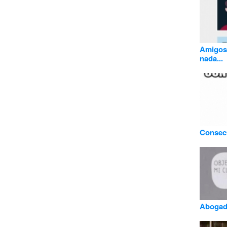
Amigos 
nada...
Consecu
Abogado