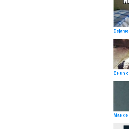
Dejame 
Es un c
Mas de 