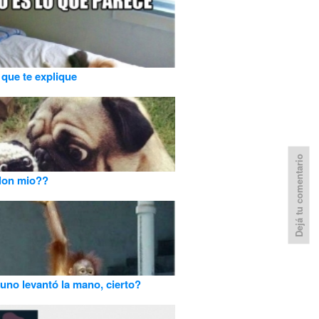
que te explique
Dejá tu comentario
lon mio??
uno levantó la mano, cierto?