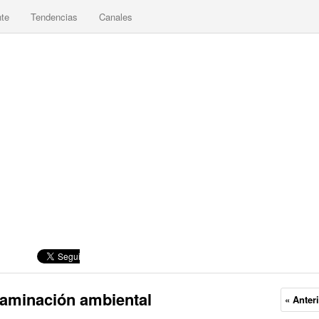
nte
Tendencias
Canales
taminación ambiental
« Anter