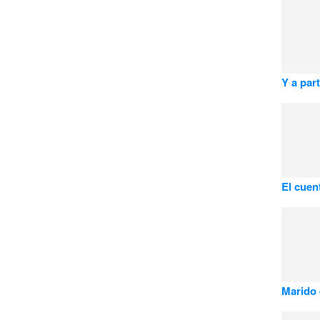
Y a part
El cuen
Marido