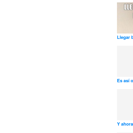
Llegar 
Es así 
Y ahor