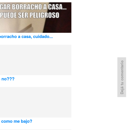
borracho a casa, cuidado...
Dejá tu comentario
o no???
a como me bajo?