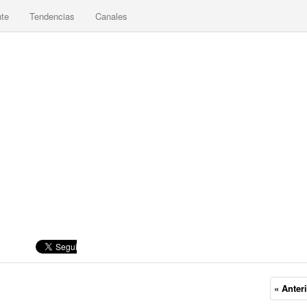
nte
Tendencias
Canales
« Anter