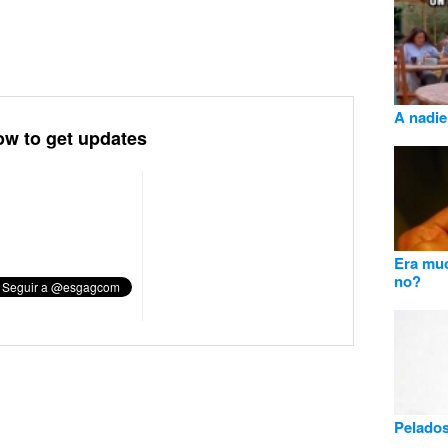
A nadie
ow to get updates
Era muc
no?
Pelado