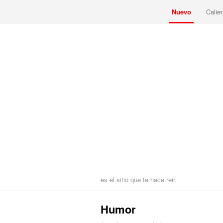
Nuevo
Calie
es el sitio que te hace reir.
Humor