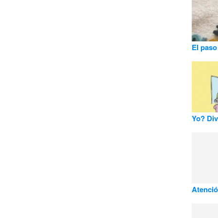
El paso
Yo? Div
Atenció