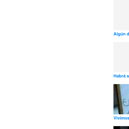
Algún d
Habrá s
Vivimos