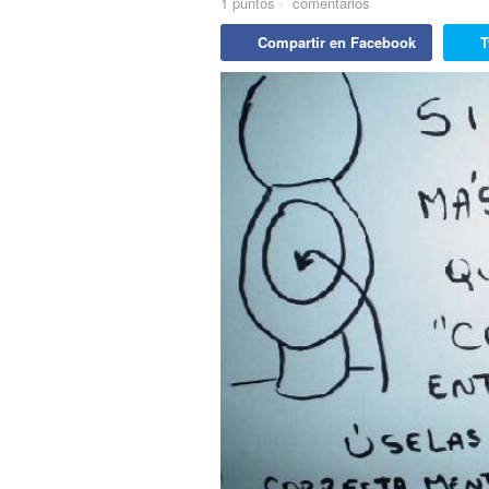
1
puntos
·
comentarios
Compartir en Facebook
T