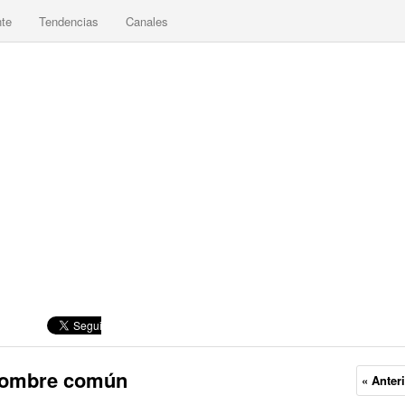
nte
Tendencias
Canales
 hombre común
« Anter