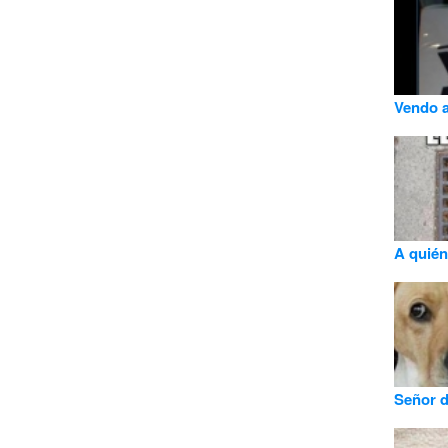
Vendo a
A quién
Señor d