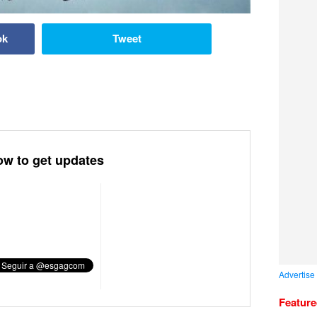
ok
Tweet
ow to get updates
Advertise
Featur