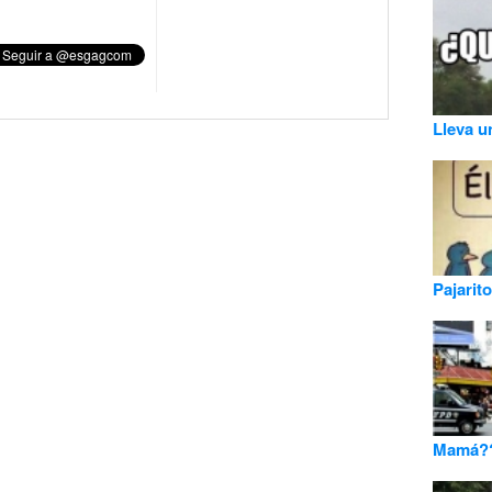
Lleva 
Pajarit
Mamá?