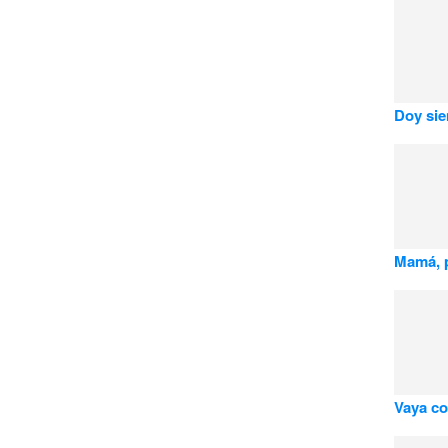
Doy sie
Mamá, p
Vaya co