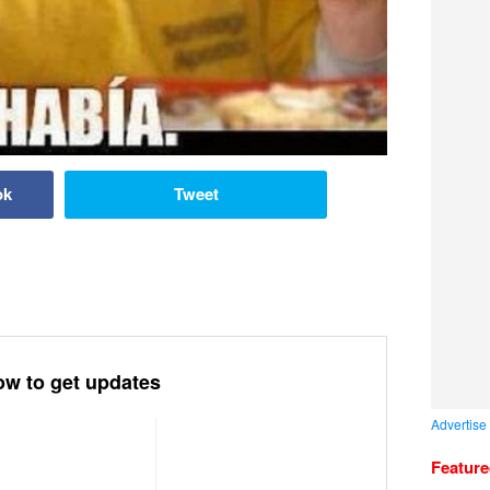
ok
Tweet
ow to get updates
Advertise
Featur