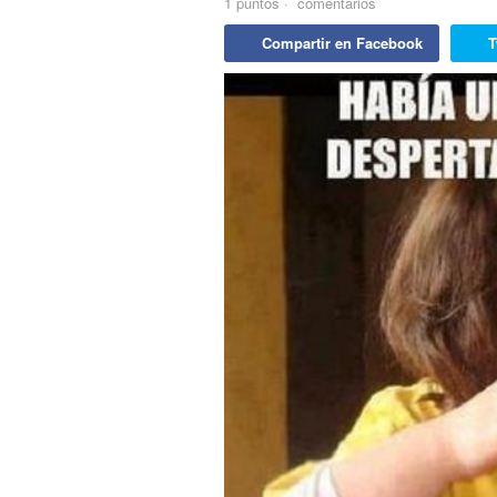
1
puntos
·
comentarios
Compartir en Facebook
T