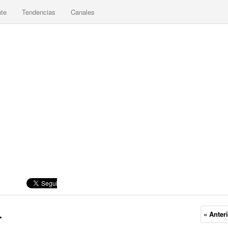
nte
Tendencias
Canales
.
« Anter