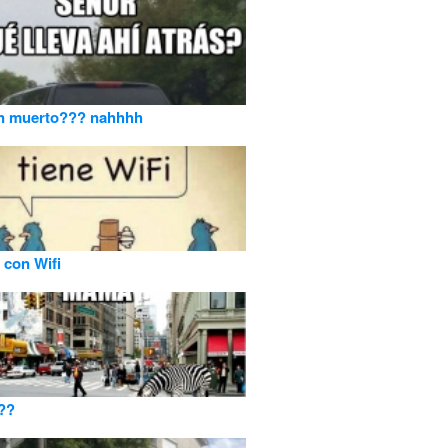
un muerto??? nahhhh
o con Wifi
??