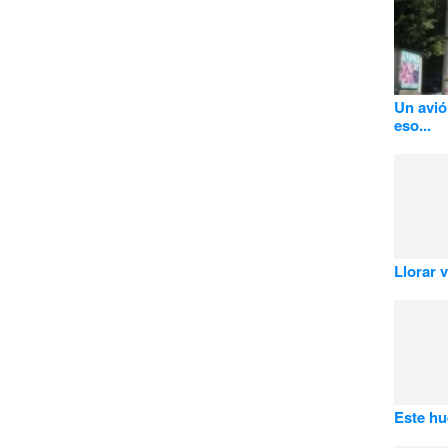
Un avió
eso...
Llorar v
Este hue