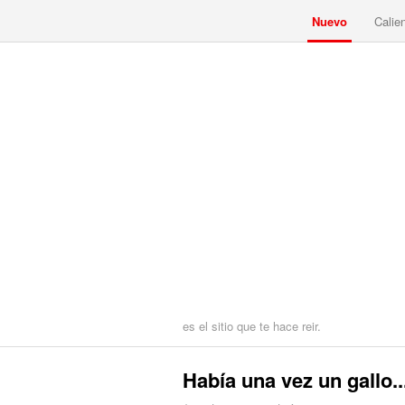
Nuevo
Calie
es el sitio que te hace reir.
Había una vez un gallo..