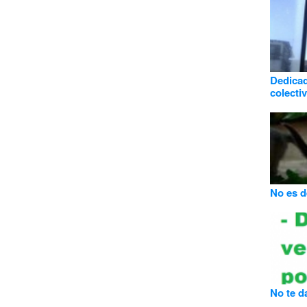
Dedicad
colecti
No es d
No te d