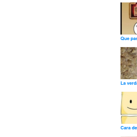
Que pas
La verd
Cara de