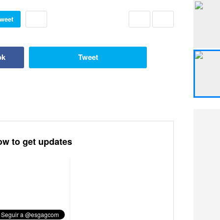
weet
ok
Tweet
ow to get updates