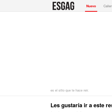
Nuevo
Calie
es el sitio que te hace reir.
Les gustaría ir a este r