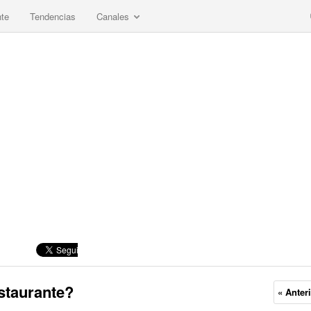
nte
Tendencias
Canales
estaurante?
« Anter