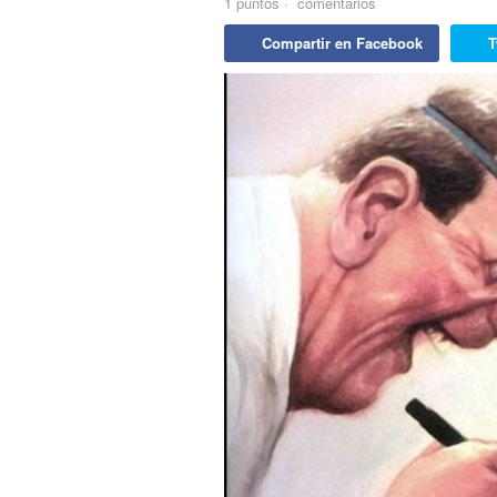
1
puntos
·
comentarios
Compartir en Facebook
T