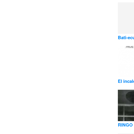
Bati-ec
El inca
RINGO