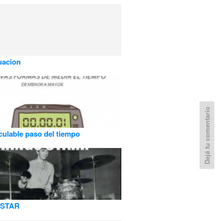
uacion
Dejá tu comentario
lculable paso del tiempo
 STAR