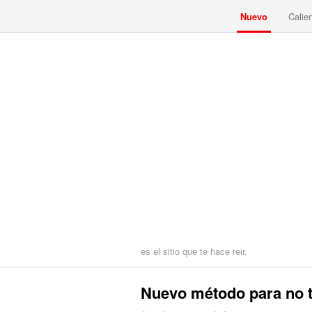
Nuevo
Calie
es el sitio que te hace reir.
Nuevo método para no t