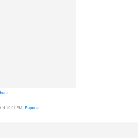
 here
014 10:01 PM ·
Reportar