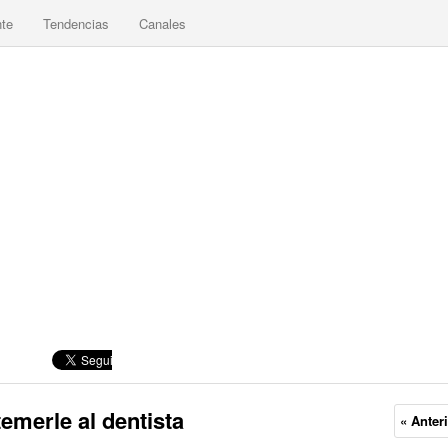
nte
Tendencias
Canales
emerle al dentista
« Anter