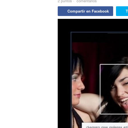
2
puntos
·
comentarios
Compartir en Facebook
T