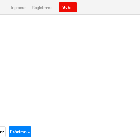
Subir
Ingresar
Registrarse
ior
Próximo »