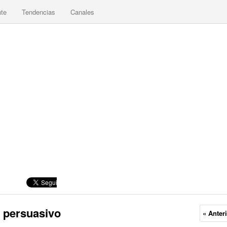
nte
Tendencias
Canales
 persuasivo
« Anter