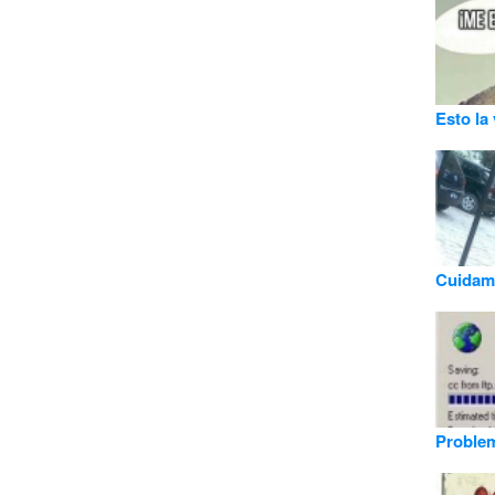
Esto la
Cuidam
Problem