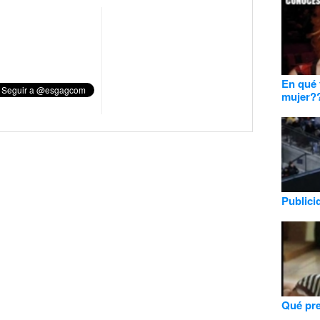
En qué 
mujer?
Publici
Qué pr