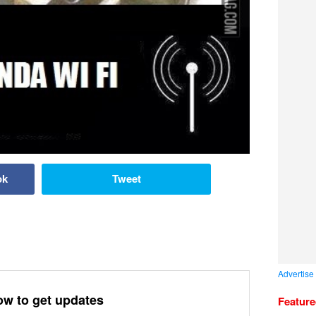
ok
Tweet
Advertise
ow to get updates
Featur