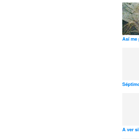
Así me 
Séptimo
A ver si