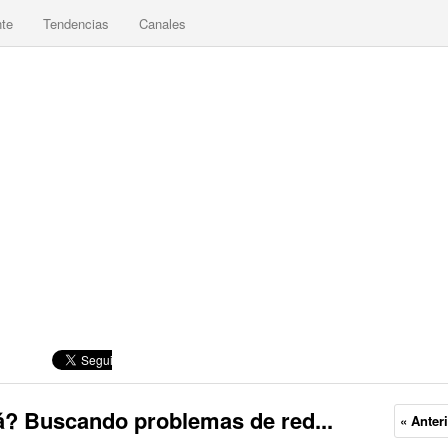
nte
Tendencias
Canales
á? Buscando problemas de red...
« Anter