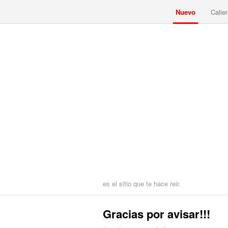
Nuevo
Calie
es el sitio que te hace reir.
Gracias por avisar!!!