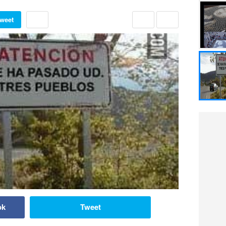
weet
ok
Tweet