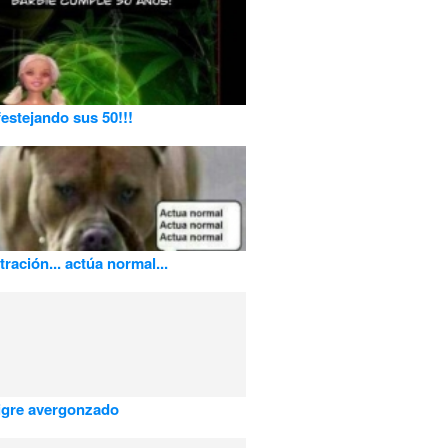
festejando sus 50!!!
ración... actúa normal...
igre avergonzado