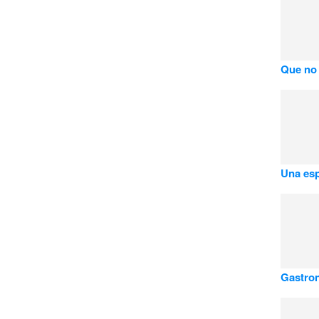
Que no 
Una esp
Gastron