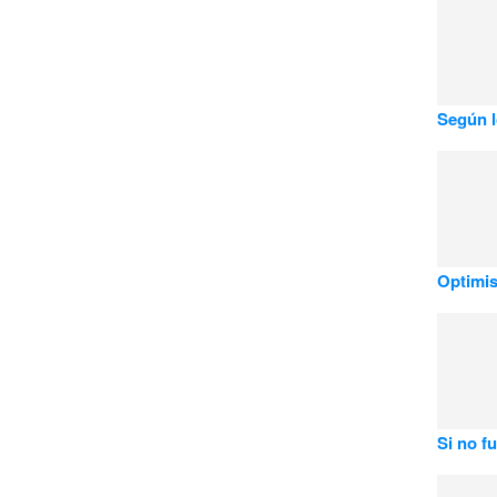
Según l
Optimi
Si no f