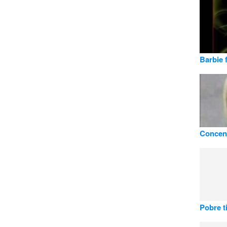
Barbie 
Concent
Pobre t