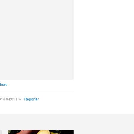
 here
014 04:01 PM ·
Reportar