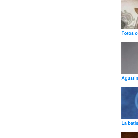
Fotos 
Agustin
La bati