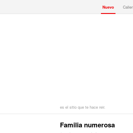
Nuevo
Calie
es el sitio que te hace reir.
Familia numerosa