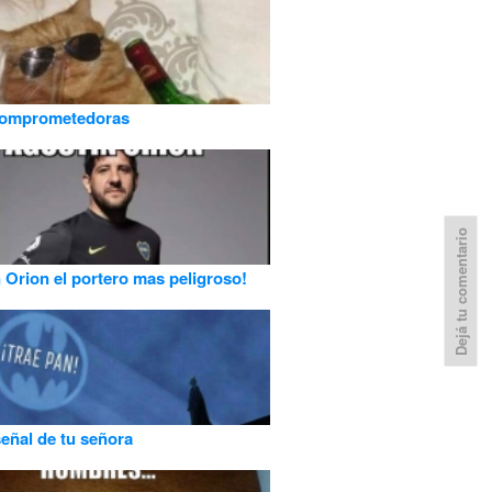
comprometedoras
Dejá tu comentario
 Orion el portero mas peligroso!
señal de tu señora