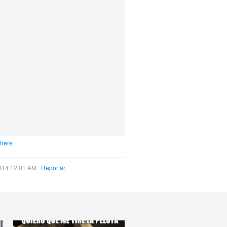
 here
014 12:01 AM ·
Reportar