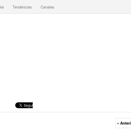
nte
Tendencias
Canales
« Anter