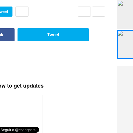
weet
ok
Tweet
ow to get updates