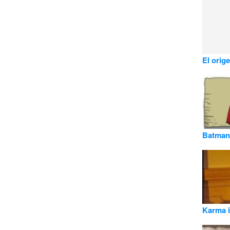
El orig
Batman!
Karma 