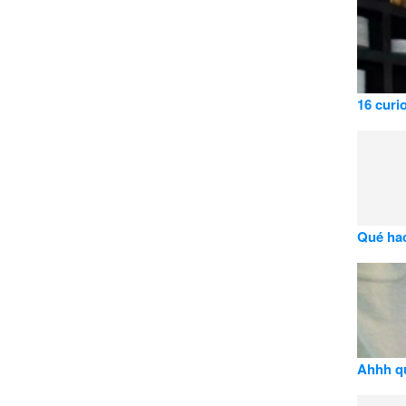
16 curi
Qué hac
Ahhh que