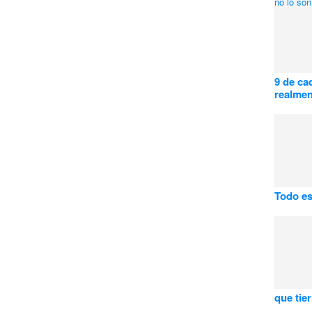
9 de ca
realmen
Todo es
que tie