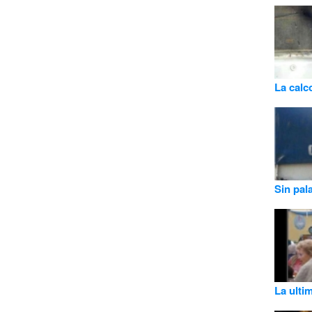
La calc
Sin pal
La ulti