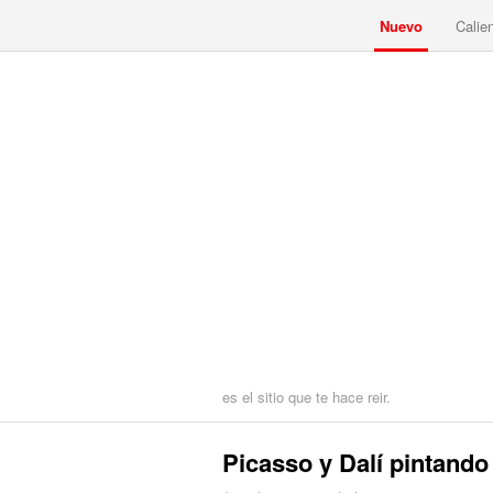
Nuevo
Calie
es el sitio que te hace reir.
Picasso y Dalí pintand