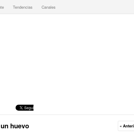
nte
Tendencias
Canales
o un huevo
« Anter