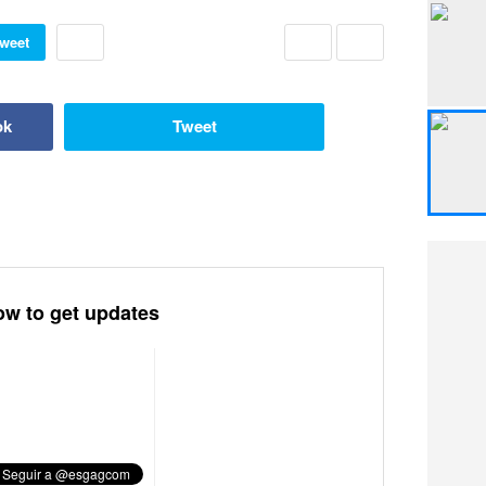
weet
ok
Tweet
ow to get updates