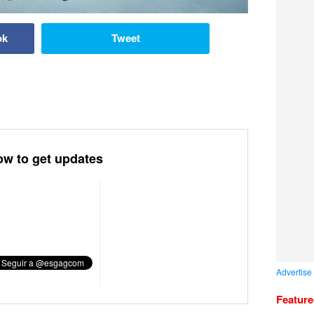
ok
Tweet
ow to get updates
Advertise
Featur