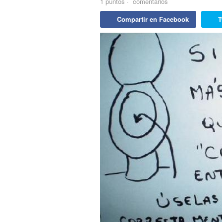
1
puntos
·
comentarios
Compartir en Facebook
T