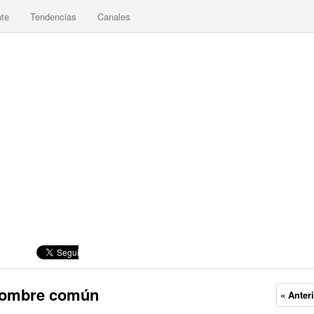
nte
Tendencias
Canales
 hombre común
« Anter