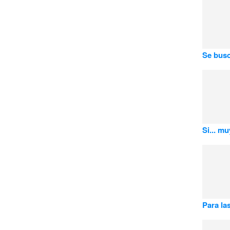
Se bus
Si... mu
Para la