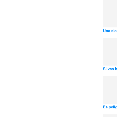
Una sie
Si vas 
Es peli