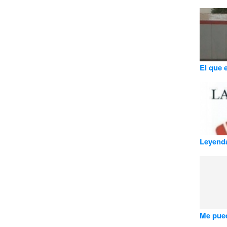
El que e
Leyenda
Me pued