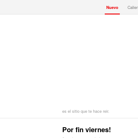
Nuevo
Calie
es el sitio que te hace reir.
Por fin viernes!