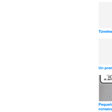
Túneles
Un prem
Pequeñ
consec