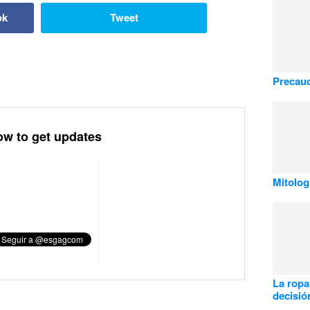
ok
Tweet
Precauc
ow to get updates
Mitolog
La ropa 
decisió