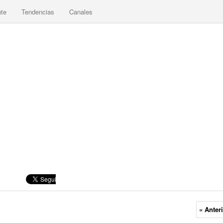
nte
Tendencias
Canales
« Anter