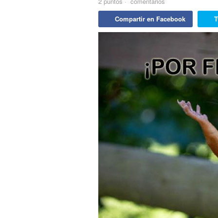
2
puntos
·
comentarios
Compartir en Facebook
T