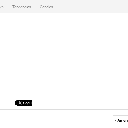
nte
Tendencias
Canales
« Anter