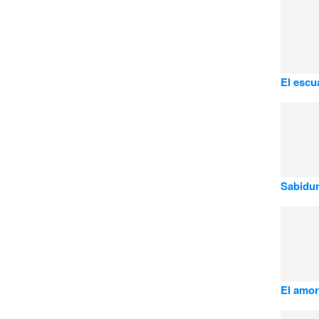
El escu
Sabidur
El amor