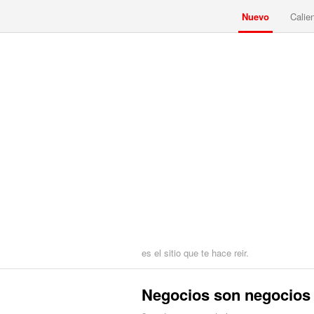
Nuevo
Calie
es el sitio que te hace reir.
Negocios son negocios