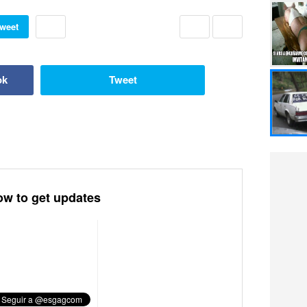
weet
ok
Tweet
ow to get updates