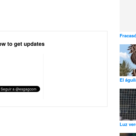
Fracasó 
ow to get updates
El águi
Luz verd