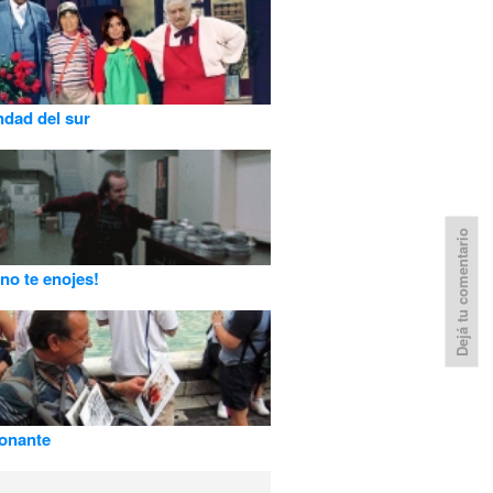
ndad del sur
Dejá tu comentario
no te enojes!
onante