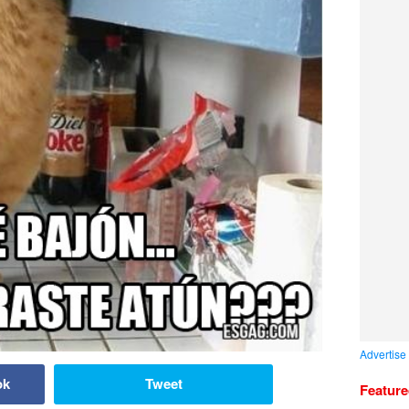
Advertise
ok
Tweet
Featur