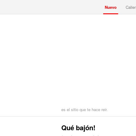
Nuevo
Calie
es el sitio que te hace reir.
Qué bajón!