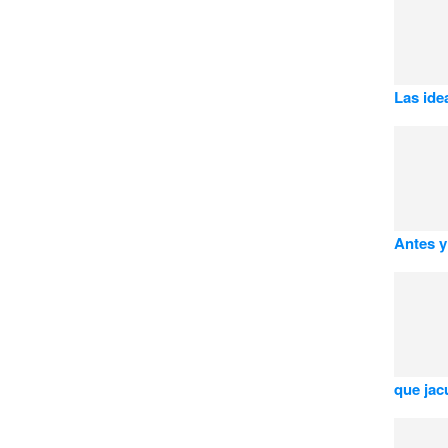
Las idea
Antes y
que jac