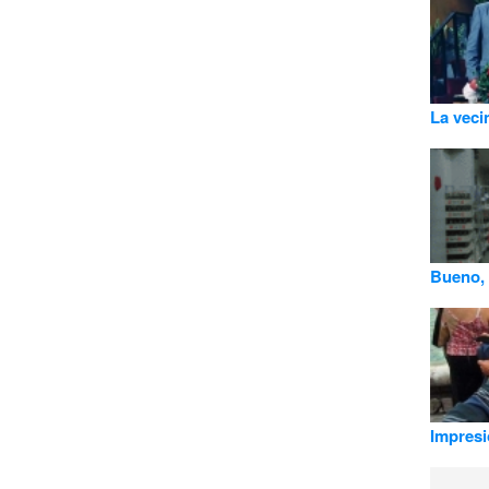
La veci
Bueno, 
Impresi