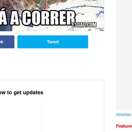
ok
Tweet
ow to get updates
Advertise
Featur