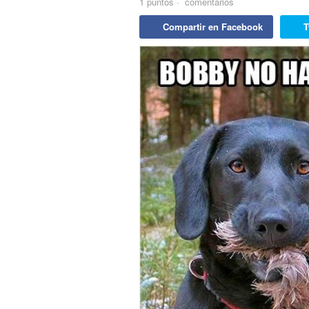
1
puntos
·
comentarios
Compartir en Facebook
T