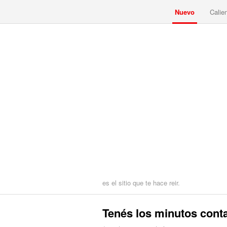
Nuevo
Calie
es el sitio que te hace reir.
Tenés los minutos cont