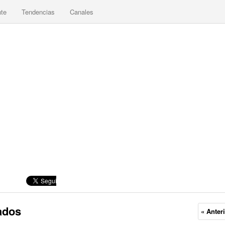
nte
Tendencias
Canales
ados
« Anter