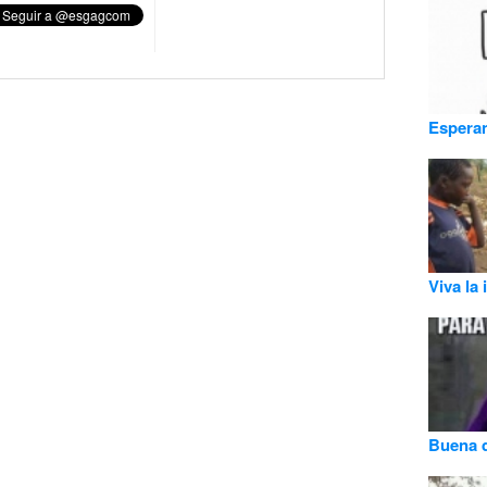
Esperan
Viva la
Buena 