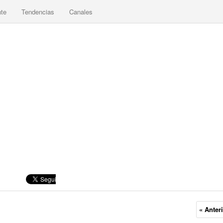
nte
Tendencias
Canales
« Anter