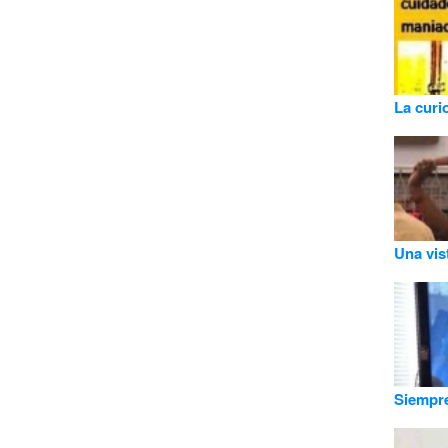
La curi
Una vist
Siempre