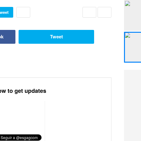
weet
ok
Tweet
ow to get updates