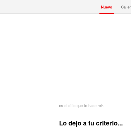
Nuevo
Calie
es el sitio que te hace reir.
Lo dejo a tu criterio...