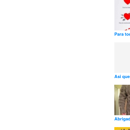
Para to
Asi que
Abrigad