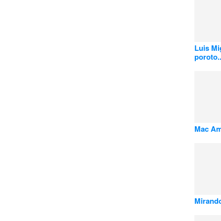
Luis Mi
poroto..
Mac Am
Mirando