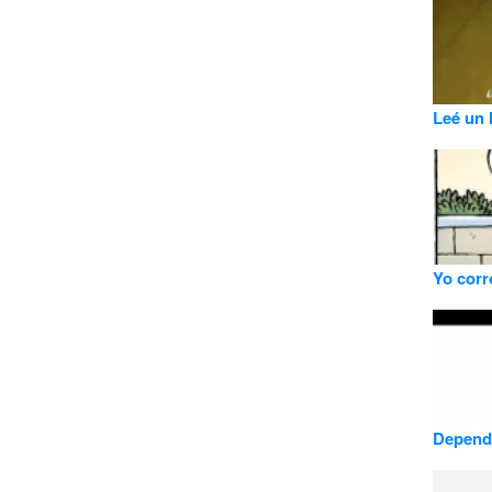
Leé un 
Yo corr
Depende