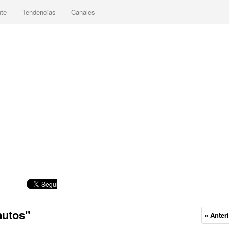
nte
Tendencias
Canales
nutos"
« Anter