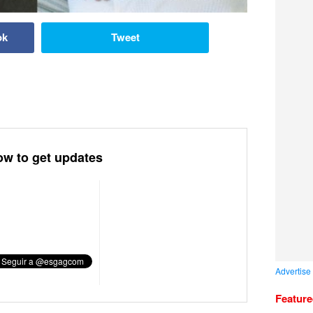
ok
Tweet
ow to get updates
Advertise
Featur