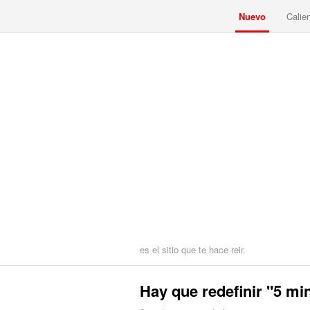
Nuevo
Calie
es el sitio que te hace reir.
Hay que redefinir "5 mi