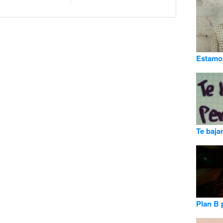
Estamo
Te bajar
Plan B 