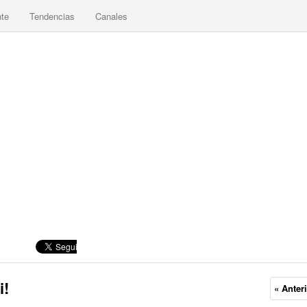
nte
Tendencias
Canales
i!
« Anter