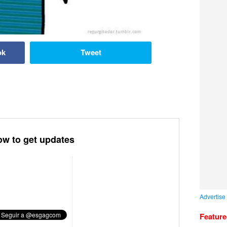
ok
Tweet
ow to get updates
Advertise
Featur