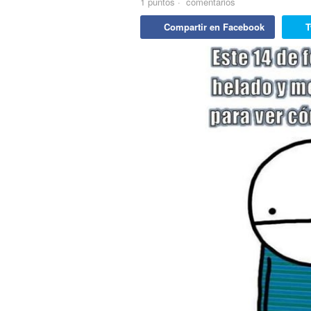
1
puntos
·
comentarios
Compartir en Facebook
T