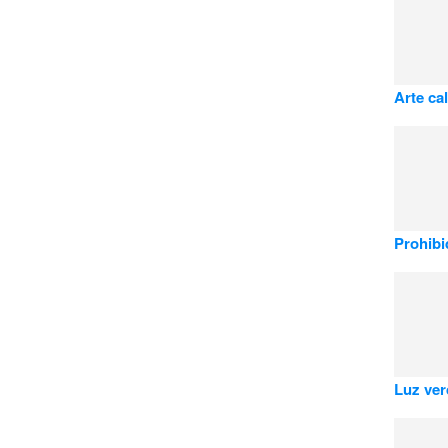
Arte cal
Prohibi
Luz verd