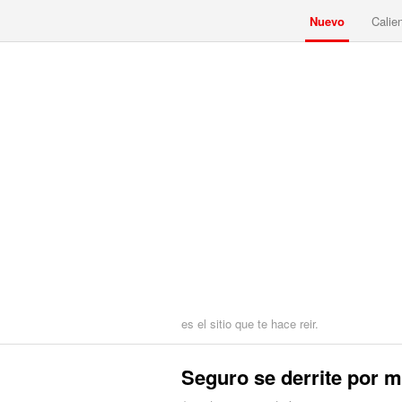
Nuevo
Calie
es el sitio que te hace reir.
Seguro se derrite por m