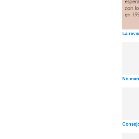
La revi
No man
Consej