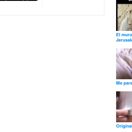
El muro
Jerusa
Me parec
Original