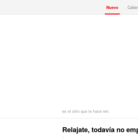
Nuevo
Calie
es el sitio que te hace reir.
Relajate, todavía no em