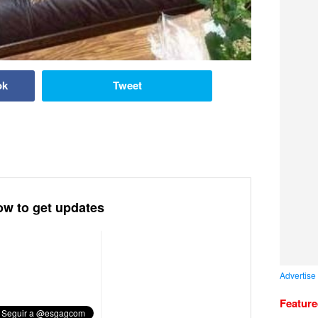
ok
Tweet
ow to get updates
Advertise
Featur