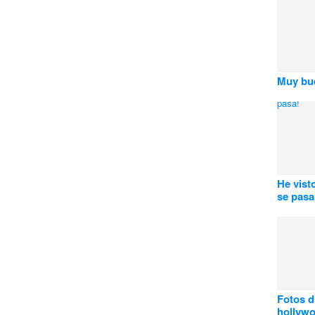
Muy bue
He vist
se pasa
Fotos d
hollyw