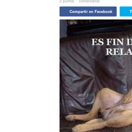
2
puntos
·
comentarios
Compartir en Facebook
T