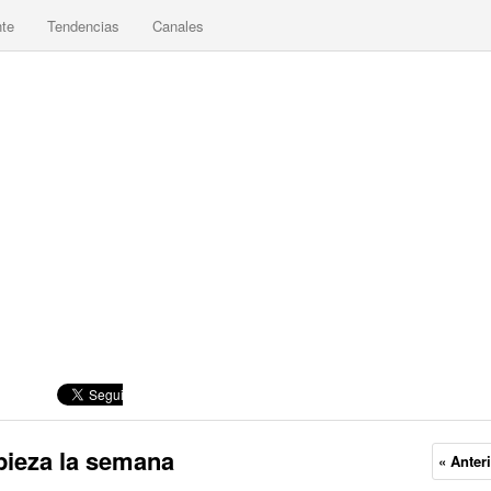
nte
Tendencias
Canales
pieza la semana
« Anter