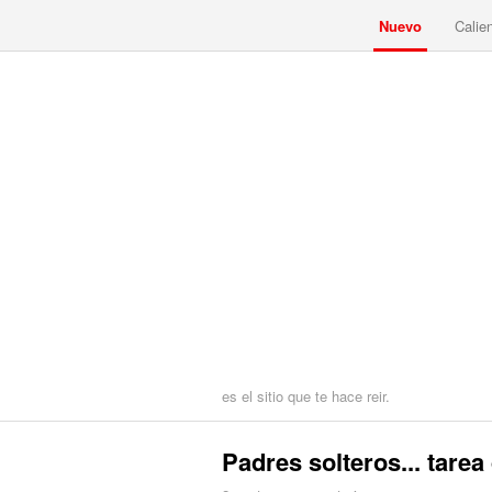
Nuevo
Calie
es el sitio que te hace reir.
Padres solteros... tarea d