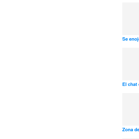
Se enoj
El chat
Zona de