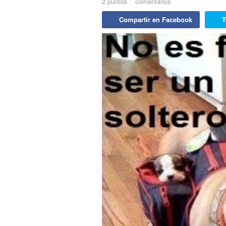
2
puntos
·
comentarios
Compartir en Facebook
T