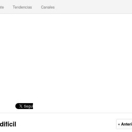
nte
Tendencias
Canales
ifícil
« Anter