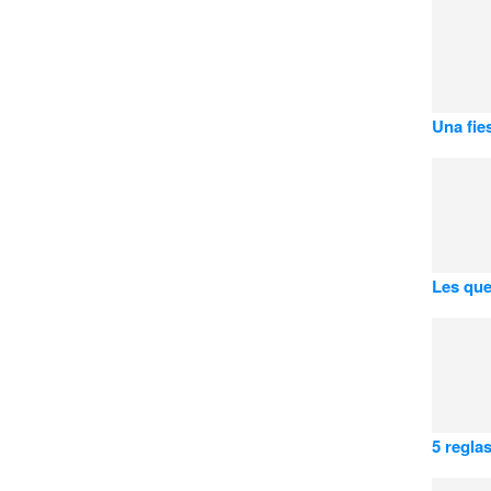
Una fie
Les que
5 regla