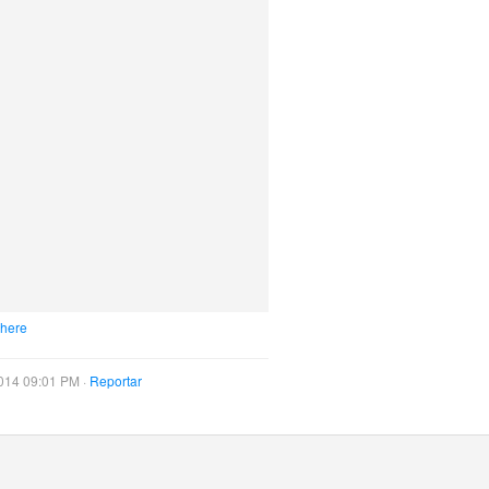
 here
014 09:01 PM ·
Reportar