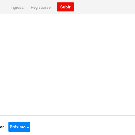
Subir
Ingresar
Registrarse
ior
Próximo »