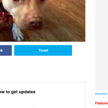
ok
Tweet
ow to get updates
Advertise
Featur