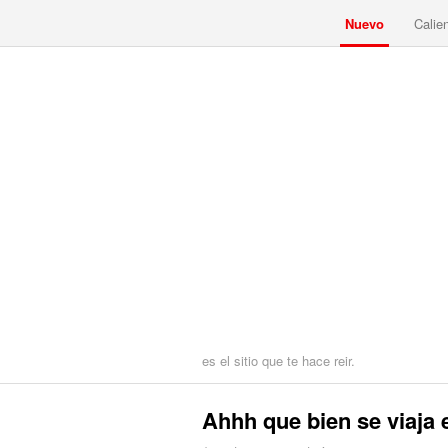
Nuevo
Calie
es el sitio que te hace reir.
Ahhh que bien se viaja en