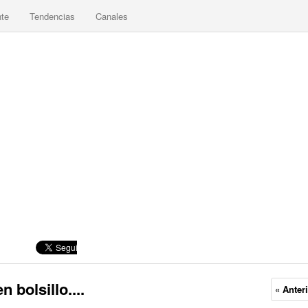
nte
Tendencias
Canales
 bolsillo....
« Anter