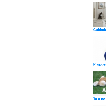
Cuidado
Propues
Ta o no