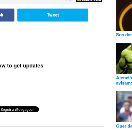
ok
Tweet
Sos dent
ow to get updates
Atenció
avisam
Querid