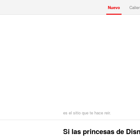
Nuevo
Calie
es el sitio que te hace reir.
Si las princesas de Dis