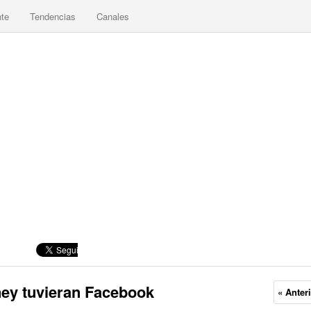
nte
Tendencias
Canales
ney tuvieran Facebook
« Anter