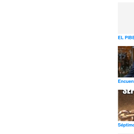
EL PI
Encuent
Séptimo