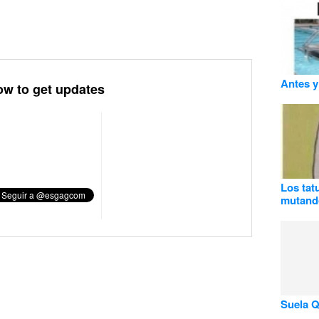
Antes y
ow to get updates
Los tat
mutando
Suela 