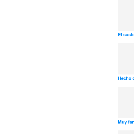
El sust
Hecho d
Muy fan