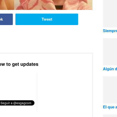
ok
Tweet
Siempre
ow to get updates
Algún d
El que a