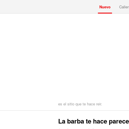
Nuevo
Calie
es el sitio que te hace reir.
La barba te hace parece