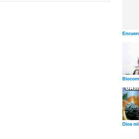
Encuent
Biocom
Dios mi