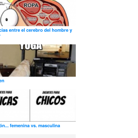
cias entre el cerebro del hombre y
r
en
ón... femenina vs. masculina