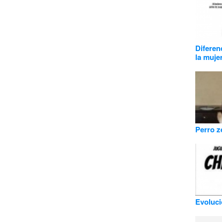
Diferen
la muje
Perro z
Evoluci