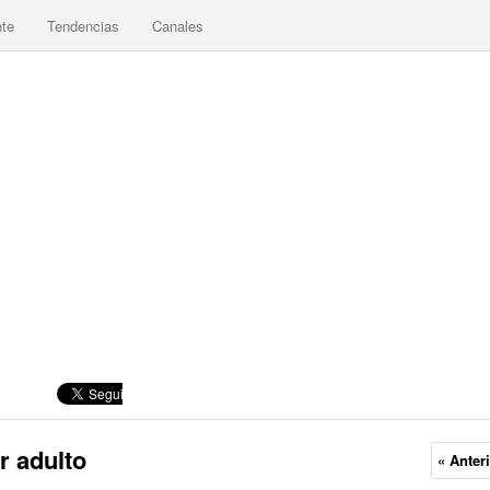
nte
Tendencias
Canales
r adulto
« Anter