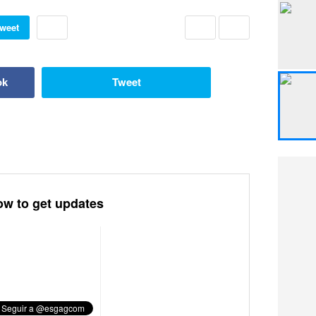
weet
ok
Tweet
ow to get updates