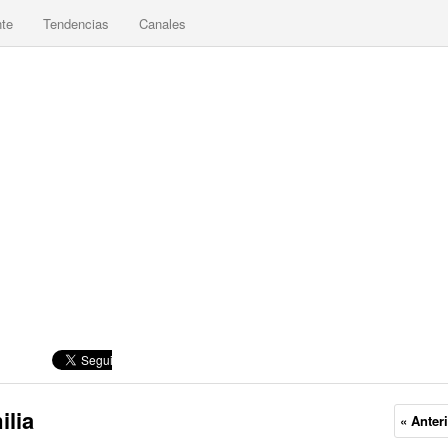
nte
Tendencias
Canales
ilia
« Anter