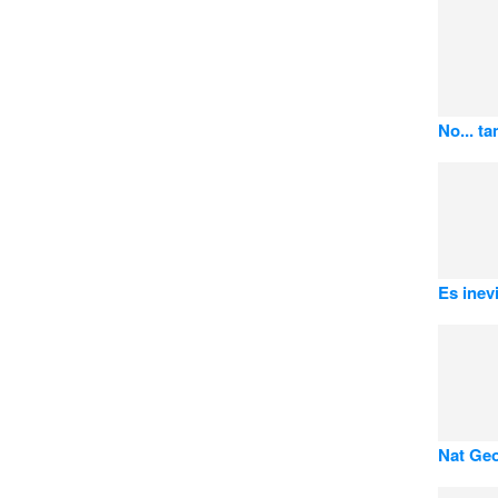
No... t
Es inevi
Nat Geo