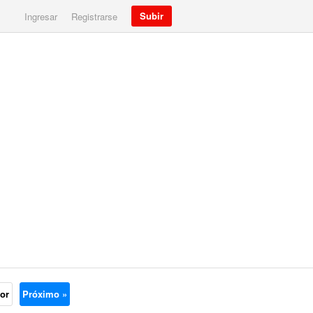
Subir
Ingresar
Registrarse
ior
Próximo »