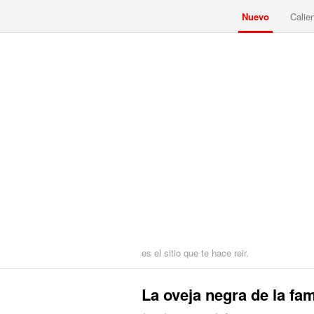
Nuevo
Calie
es el sitio que te hace reir.
La oveja negra de la fam