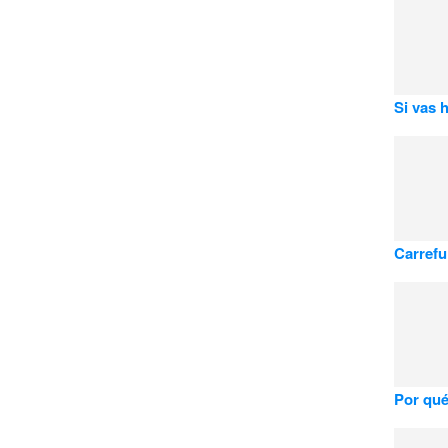
Si vas 
Carrefu
Por qué