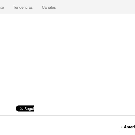
nte
Tendencias
Canales
« Anter