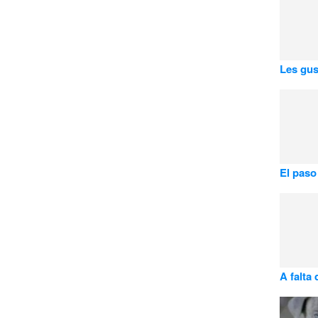
Les gus
El paso
A falta 