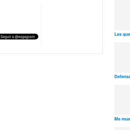
Les que
Defensa
Me mue