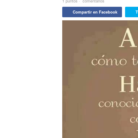
1
puntos
·
comentarios
Compartir en Facebook
T