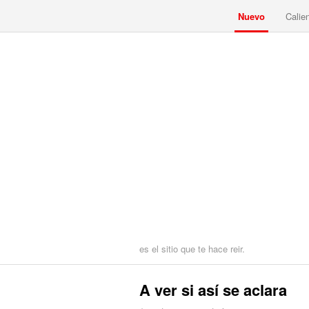
Nuevo
Calie
es el sitio que te hace reir.
A ver si así se aclara