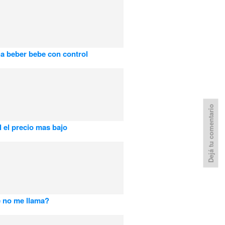
ha beber bebe con control
Dejá tu comentario
l el precio mas bajo
 no me llama?