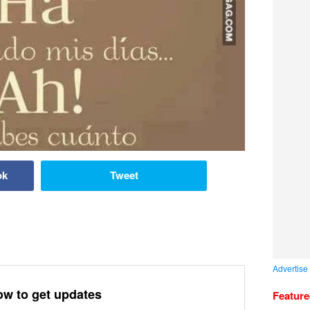
ok
Tweet
Advertise
ow to get updates
Featur