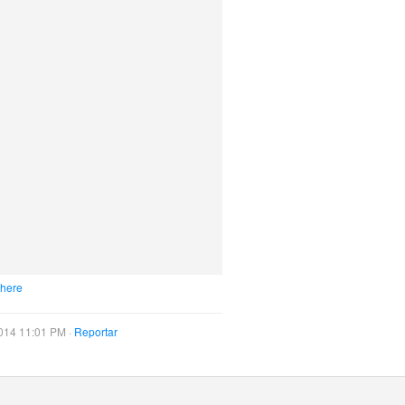
 here
014 11:01 PM ·
Reportar