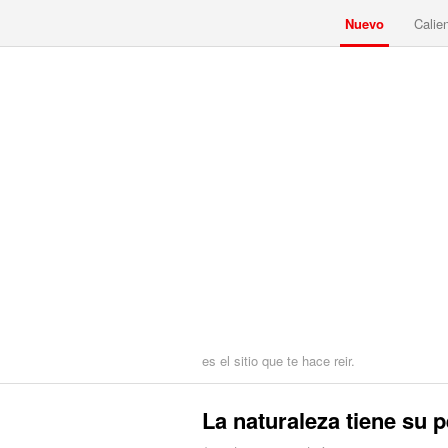
Nuevo
Calie
es el sitio que te hace reir.
La naturaleza tiene su 