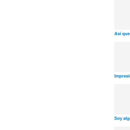
Así que
Impresi
Soy al