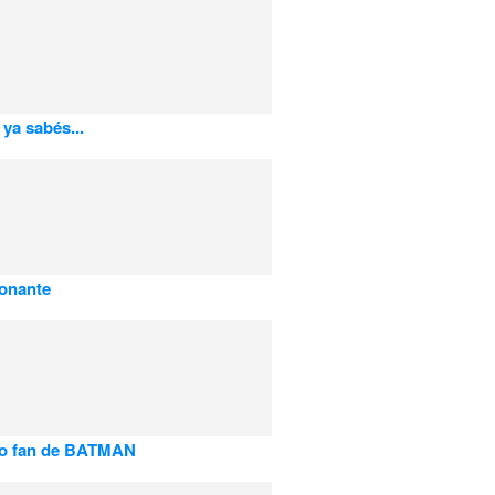
 ya sabés...
onante
go fan de BATMAN