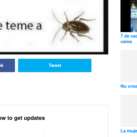
7 de ca
cama
ok
Tweet
No creo 
ow to get updates
La muje