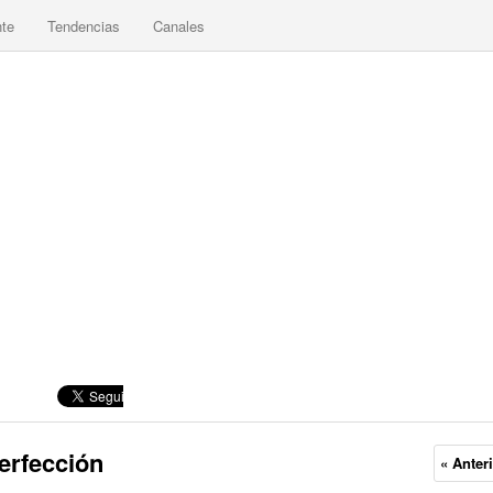
nte
Tendencias
Canales
perfección
« Anter