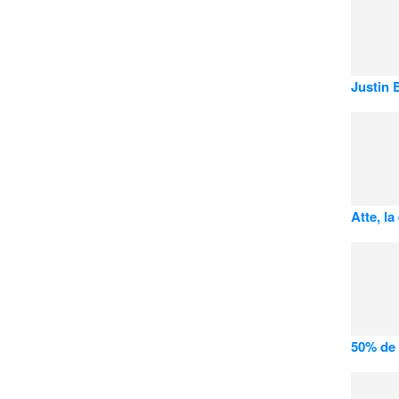
Justin 
Atte, l
50% de 