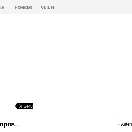
nte
Tendencias
Canales
mpos...
« Anter