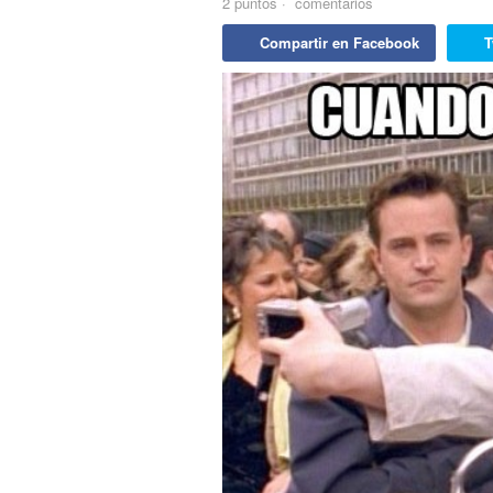
2
puntos
·
comentarios
Compartir en Facebook
T