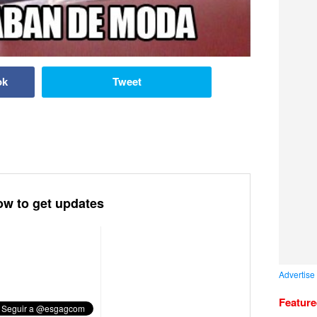
ok
Tweet
ow to get updates
Advertise
Featur