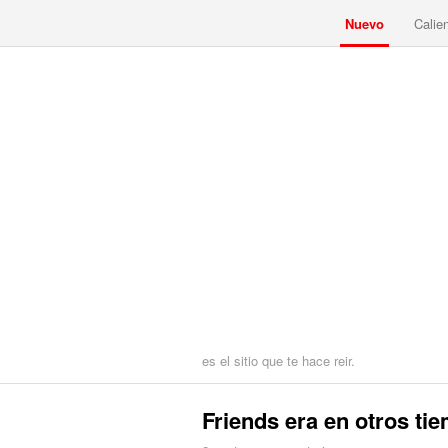
Nuevo
Calie
es el sitio que te hace reir.
Friends era en otros tie