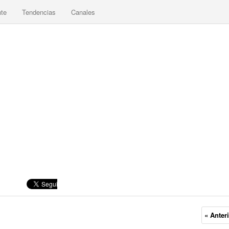
nte
Tendencias
Canales
« Anter