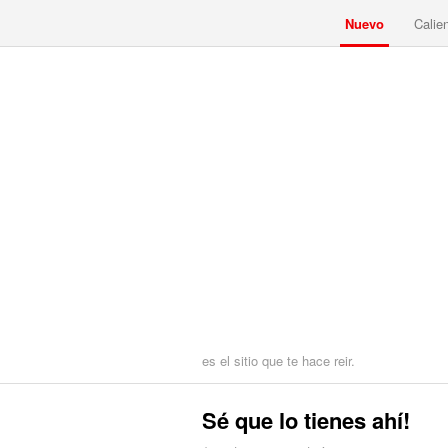
Nuevo
Calie
es el sitio que te hace reir.
Sé que lo tienes ahí!