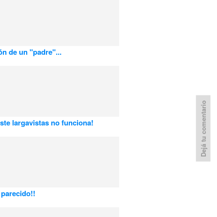
ón de un "padre"...
Dejá tu comentario
te largavistas no funciona!
parecido!!