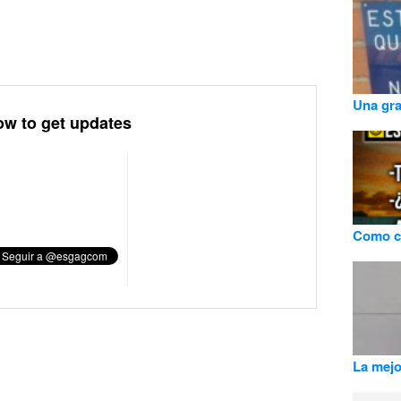
Una gra
ow to get updates
Como co
La mejo