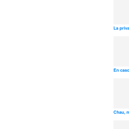
La priv
En caso
Chau, me