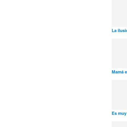
La ilusi
Mamá es
Es muy 