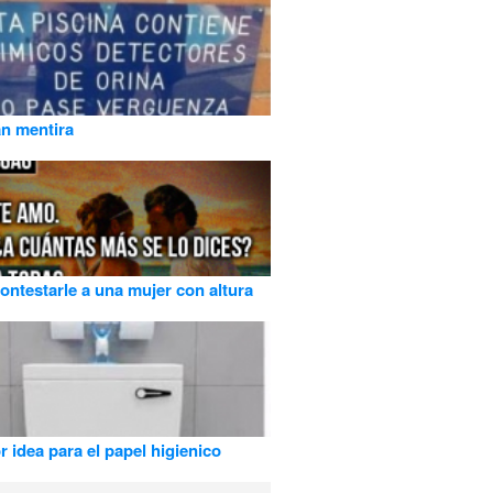
n mentira
ntestarle a una mujer con altura
r idea para el papel higienico