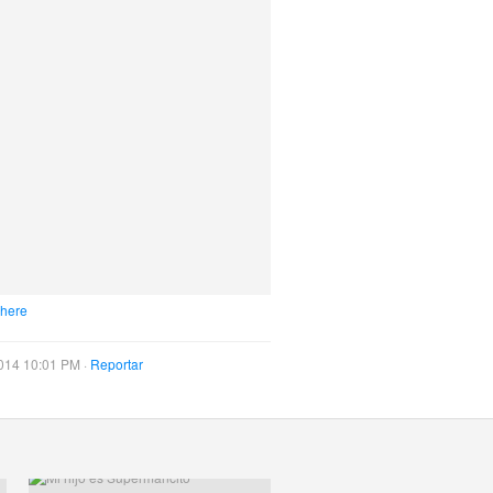
 here
014 10:01 PM ·
Reportar