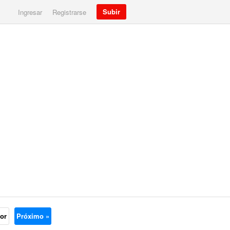
Subir
Ingresar
Registrarse
ior
Próximo »