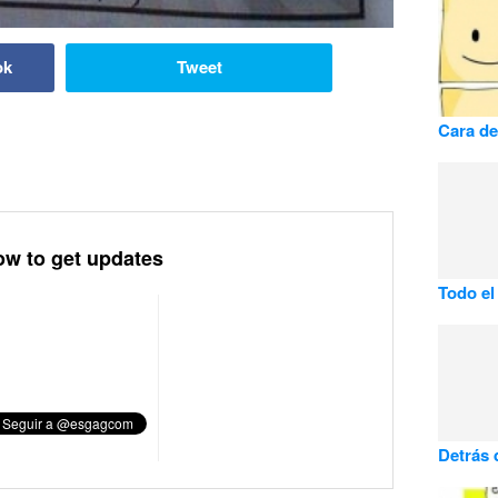
ok
Tweet
Cara de
ow to get updates
Todo el
Detrás 