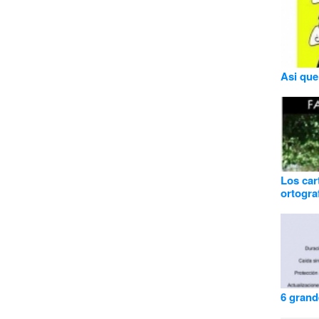
Asi que
Los car
ortogra
6 grand