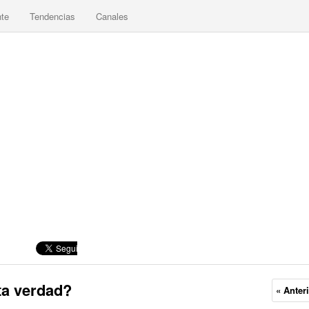
nte
Tendencias
Canales
ta verdad?
« Anter