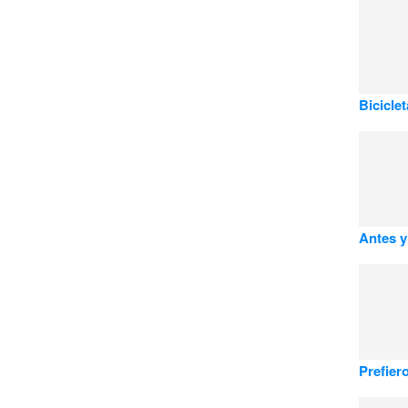
Bicicle
Antes y
Prefier