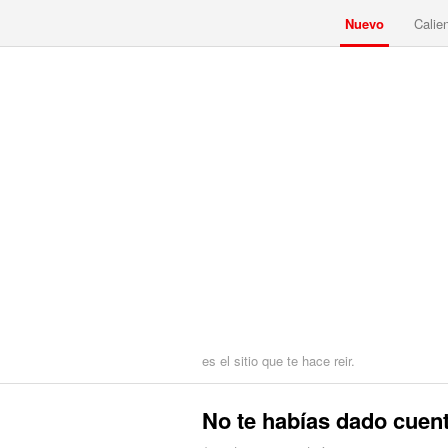
Nuevo
Calie
es el sitio que te hace reir.
No te habías dado cuen