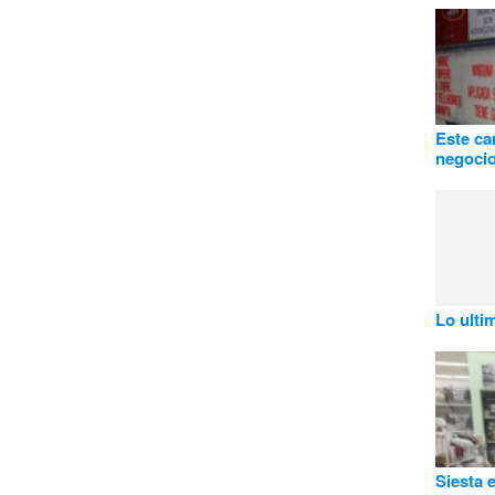
Este ca
negoci
Lo ulti
Siesta 