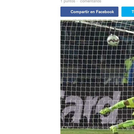
1
puntos
·
comentarios
Compartir en Facebook
T