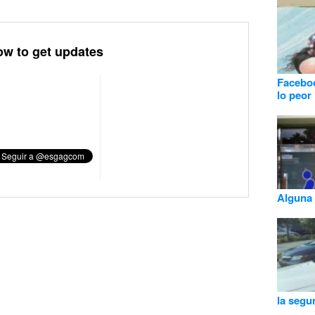
ow to get updates
Faceboo
lo peor
Alguna 
la segu