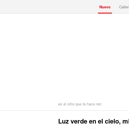
Nuevo
Calie
es el sitio que te hace reir.
Luz verde en el cielo, m