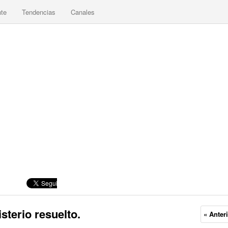
nte
Tendencias
Canales
isterio resuelto.
« Anter