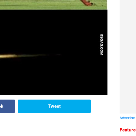
ok
Tweet
Advertise
Featur