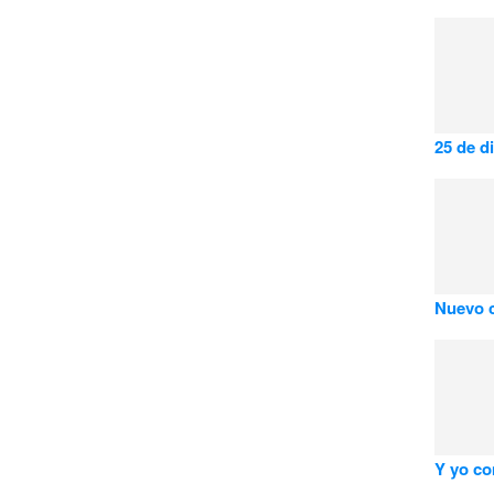
25 de d
Nuevo c
Y yo co