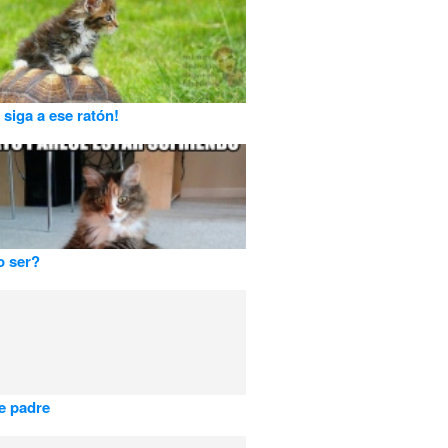
 siga a ese ratón!
o ser?
e padre