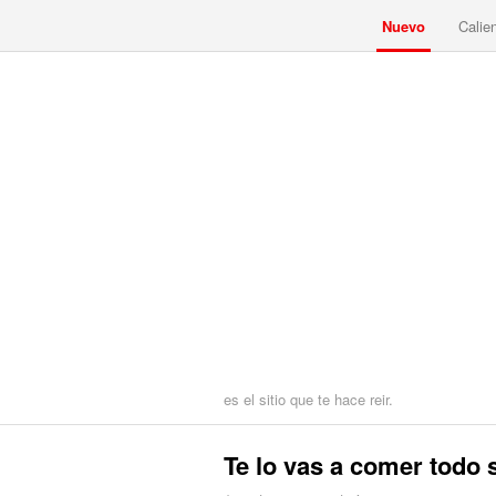
Nuevo
Calie
es el sitio que te hace reir.
Te lo vas a comer todo 