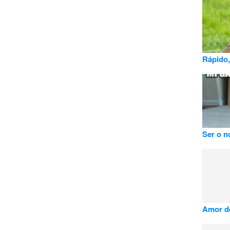
Rápido,
Ser o n
Amor d