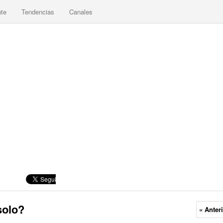
nte
Tendencias
Canales
solo?
« Anter