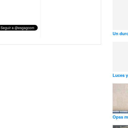
Un duro
Luces y
Opss me