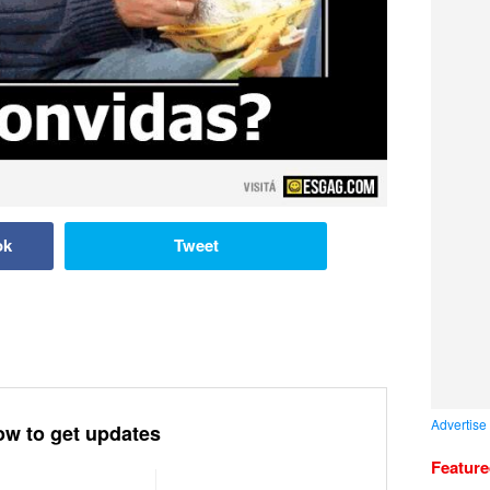
ok
Tweet
Advertise
ow to get updates
Featur