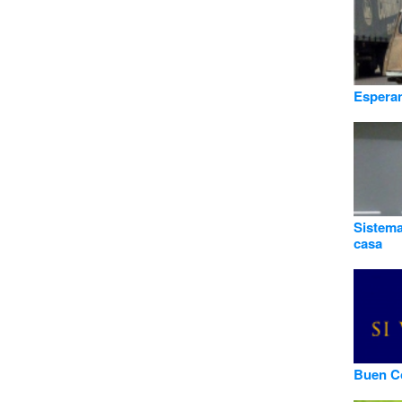
Esperan
Sistema
casa
Buen C