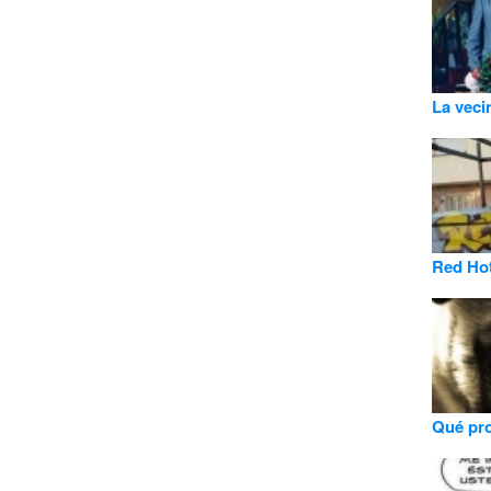
La veci
Red Hot
Qué pro