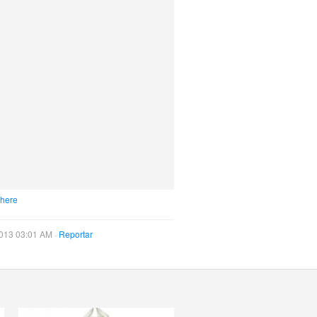
 here
013 03:01 AM ·
Reportar