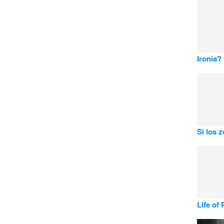
Ironía?
Si los 
Life of