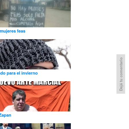
mujeres feas
Dejá tu comentario
do para el invierno
 Zapan