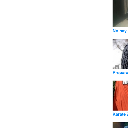
No hay 
Prepara
Karate