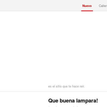
Nuevo
Calie
es el sitio que te hace reir.
Que buena lampara!