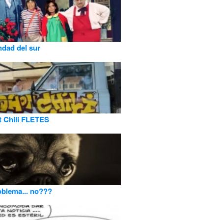
ndad del sur
 Chili FLETES
blema... no???