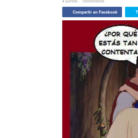
4
puntos
·
comentarios
Compartir en Facebook
T