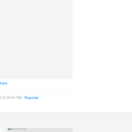
 here
013 09:01 PM ·
Reportar