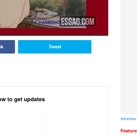
ok
Tweet
ow to get updates
Advertise
Featur