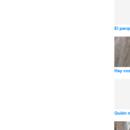
El parq
Hay cos
Quién n