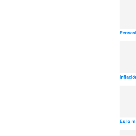
Pensast
Inflaci
Es lo 