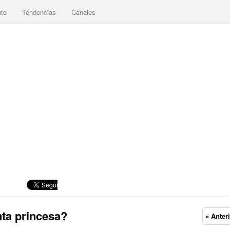
nte
Tendencias
Canales
nta princesa?
« Anter