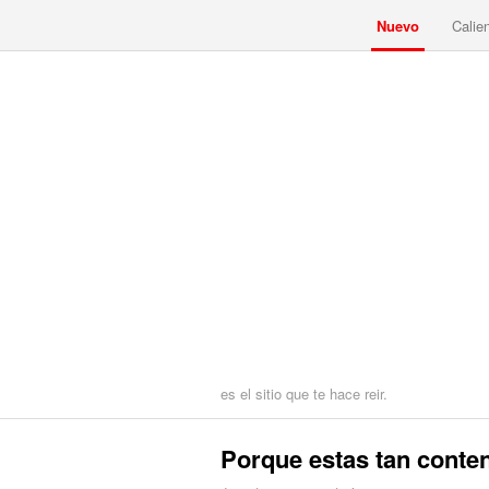
Nuevo
Calie
es el sitio que te hace reir.
Porque estas tan conte